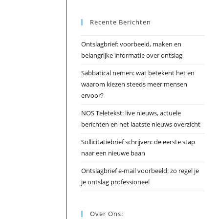
Esc
Recente Berichten
om
het
Ontslagbrief: voorbeeld, maken en
zoek
belangrijke informatie over ontslag
te
slui
Sabbatical nemen: wat betekent het en
waarom kiezen steeds meer mensen
ervoor?
NOS Teletekst: live nieuws, actuele
berichten en het laatste nieuws overzicht
Sollicitatiebrief schrijven: de eerste stap
naar een nieuwe baan
Ontslagbrief e-mail voorbeeld: zo regel je
je ontslag professioneel
Over Ons: