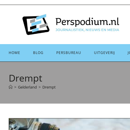
Ga
naar
inhoud
HOME
BLOG
PERSBUREAU
UITGEVERIJ
J
Drempt
>
Gelderland
>
Drempt