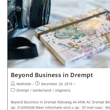
Beyond Business in Drempt
Bericht
Bericht
Mathilde
december 20, 2019
auteur:
gepubliceerd
Berichtcategorie:
Drempt
/
Gelderland
/
Uitgeverij
op:
Beyond Business in Drempt Rijksweg 44 6996 AC Drempt Be
op: 314395608 Meer informatie vind u op: Of mail naar: Wa