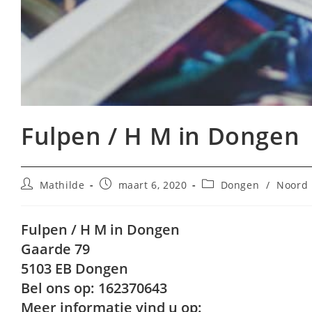
Fulpen / H M in Dongen
Bericht
Bericht
Berichtcategorie:
Mathilde
maart 6, 2020
Dongen
/
Noord 
auteur:
gepubliceerd
op:
Fulpen / H M in Dongen
Gaarde 79
5103 EB Dongen
Bel ons op: 162370643
Meer informatie vind u op: