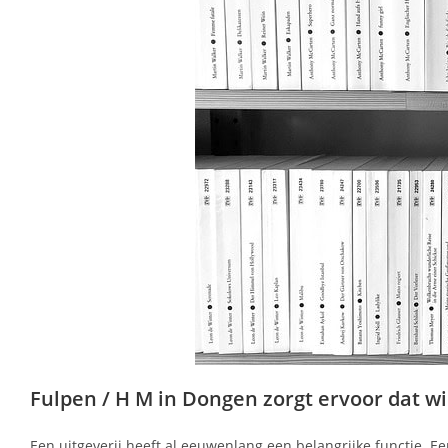
Fulpen / H M in Dongen zorgt ervoor dat wie 
Een uitgeverij heeft al eeuwenlang een belangrijke functie. Ee