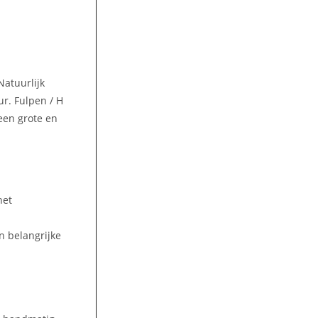
Natuurlijk
ur. Fulpen / H
 een grote en
het
n belangrijke