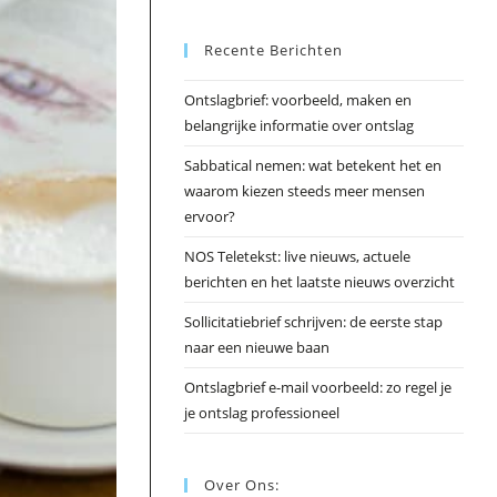
Esc
Recente Berichten
om
het
Ontslagbrief: voorbeeld, maken en
zoek
belangrijke informatie over ontslag
te
slui
Sabbatical nemen: wat betekent het en
waarom kiezen steeds meer mensen
ervoor?
NOS Teletekst: live nieuws, actuele
berichten en het laatste nieuws overzicht
Sollicitatiebrief schrijven: de eerste stap
naar een nieuwe baan
Ontslagbrief e-mail voorbeeld: zo regel je
je ontslag professioneel
Over Ons: