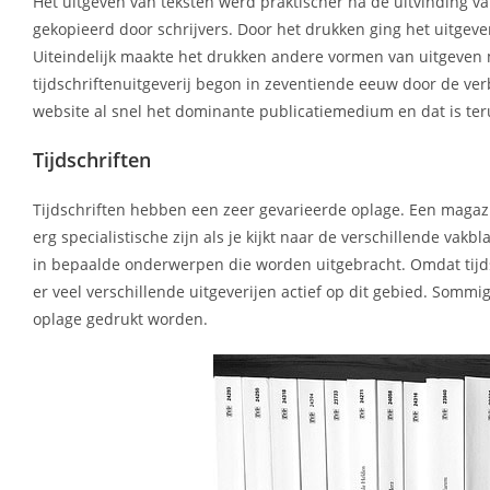
Het uitgeven van teksten werd praktischer na de uitvinding
gekopieerd door schrijvers. Door het drukken ging het uitgev
Uiteindelijk maakte het drukken andere vormen van uitgeven 
tijdschriftenuitgeverij begon in zeventiende eeuw door de ve
website al snel het dominante publicatiemedium en dat is teru
Tijdschriften
Tijdschriften hebben een zeer gevarieerde oplage. Een magazi
erg specialistische zijn als je kijkt naar de verschillende va
in bepaalde onderwerpen die worden uitgebracht. Omdat tijds
er veel verschillende uitgeverijen actief op dit gebied. So
oplage gedrukt worden.