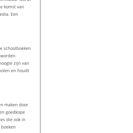
 de komst van
media. Een
lke schoolboeken
n worden
hoogte zijn van
cholen en houdt
ren maken door
 Een goedkope
es die ook in
e boeken