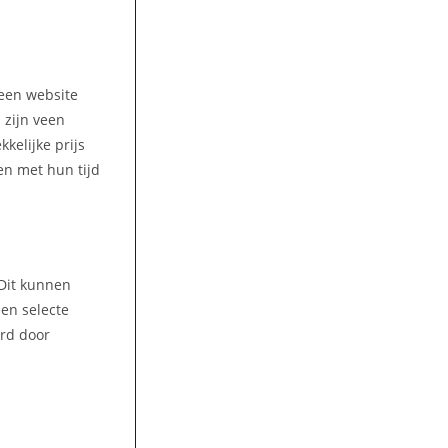
 een website
 zijn veen
kelijke prijs
en met hun tijd
 Dit kunnen
een selecte
ord door