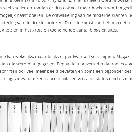
 van de boekdrukkunst. Voorafgaand aan het drukken werden werke
en veel sneller en konden er dus ook veel meer boeken worden gedi
mogelijk naast boeken. De ontwikkeling van de moderne kranten- 
rbetering van de druktechnieken. Door de komst van het internet i
g te zien in het grote en toenemende aantal blogs en sites.
ne kan wekelijks, maandelijks of per kwartaal verschijnen. Magaz
kbladen die worden uitgegeven. Bepaalde uitgevers zijn daarom ook 
chriften ook veel meer beeld bevatten en soms een bijzonder des
mmige magazines bereiken daarom ook een verzamelstatus omdat ze m