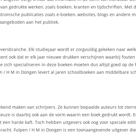
r van gedrukte werken, zoals boeken, kranten en tijdschriften. Met
ektronische publicaties zoals e-boeken, websites, blogs en andere 
aangeboden aan het publiek.
geversbranche. Elk studiejaar wordt er zorgvuldig gekeken naar we
kent ook dat er elk jaar nieuwe drukken verschijnen waarbij foute
e zich specialiseren in deze boeken moeten dus altijd goed op de 
en / H M in Dongen levert al jaren schoolboeken aan middelbare s
t bekend maken van schrijvers. Ze kunnen bepaalde auteurs tot ster
 keuze is daarbij ook aan de vorm waarin een boek gedrukt wordt.
een harde kaft. Toch hebben uitgevers ook oog voor speciale editi
gebracht. Fulpen / H M in Dongen is een toonaangevende uitgever di