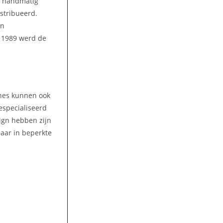
n handmatig
stribueerd.
en
n 1989 werd de
ines kunnen ook
gespecialiseerd
ign hebben zijn
aar in beperkte