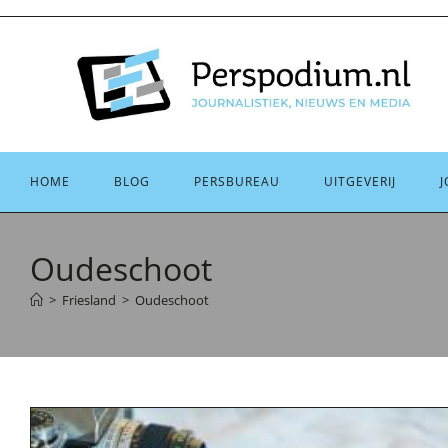
Ga
naar
inhoud
HOME
BLOG
PERSBUREAU
UITGEVERIJ
J
Oudeschoot
>
Friesland
>
Oudeschoot