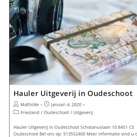
Hauler Uitgeverij in Oudeschoot
Bericht
Bericht
Mathilde
januari 4, 2020
auteur:
gepubliceerd
Berichtcategorie:
Friesland
/
Oudeschoot
/
Uitgeverij
op:
Hauler Uitgeverij in Oudeschoot Schotanuslaan 10 8451 CS
Oudeschoot Bel ons op: 513552400 Meer informatie vind u 