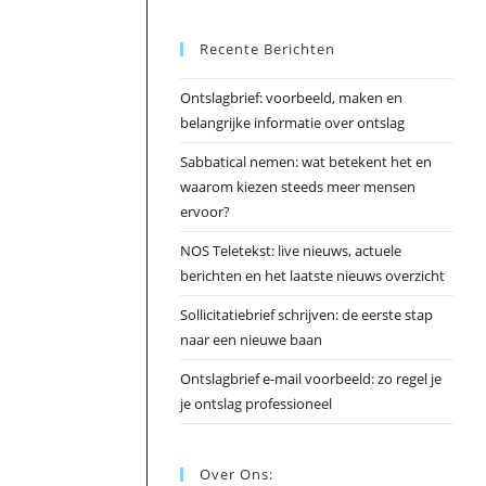
Esc
Recente Berichten
om
het
Ontslagbrief: voorbeeld, maken en
zoek
belangrijke informatie over ontslag
te
slui
Sabbatical nemen: wat betekent het en
waarom kiezen steeds meer mensen
ervoor?
NOS Teletekst: live nieuws, actuele
berichten en het laatste nieuws overzicht
Sollicitatiebrief schrijven: de eerste stap
naar een nieuwe baan
Ontslagbrief e-mail voorbeeld: zo regel je
je ontslag professioneel
Over Ons: