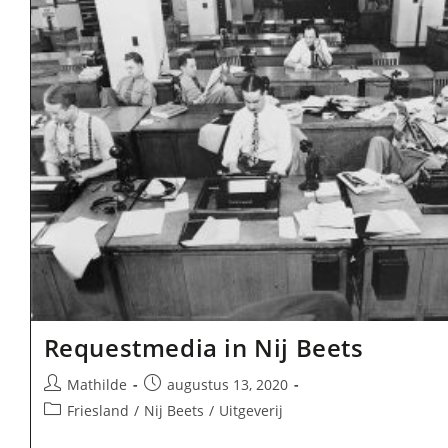
Requestmedia in Nij Beets
Bericht
Bericht
Mathilde
augustus 13, 2020
auteur:
gepubliceerd
Berichtcategorie:
Friesland
/
Nij Beets
/
Uitgeverij
op: