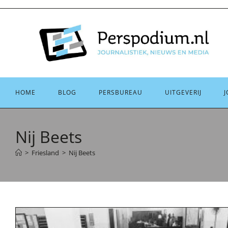
Ga
naar
inhoud
HOME
BLOG
PERSBUREAU
UITGEVERIJ
J
Nij Beets
>
Friesland
>
Nij Beets