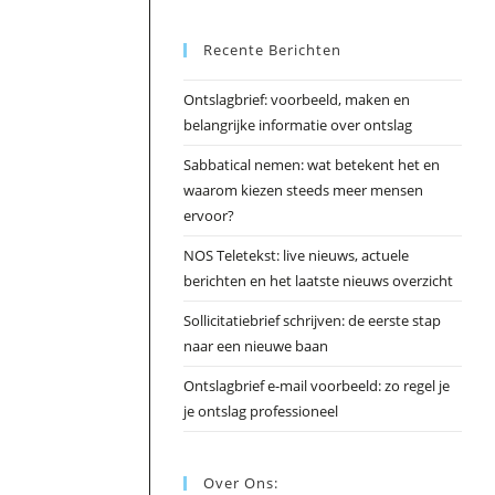
Esc
Recente Berichten
om
het
Ontslagbrief: voorbeeld, maken en
zoek
belangrijke informatie over ontslag
te
slui
Sabbatical nemen: wat betekent het en
waarom kiezen steeds meer mensen
ervoor?
NOS Teletekst: live nieuws, actuele
berichten en het laatste nieuws overzicht
Sollicitatiebrief schrijven: de eerste stap
naar een nieuwe baan
Ontslagbrief e-mail voorbeeld: zo regel je
je ontslag professioneel
Over Ons: