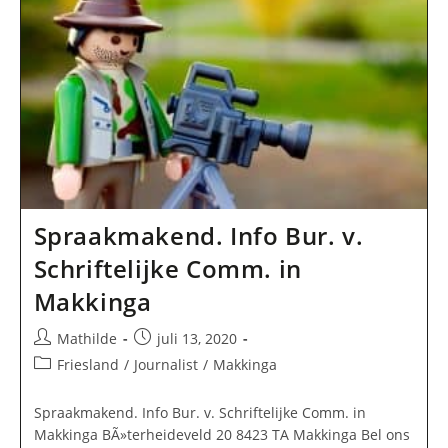
Spraakmakend. Info Bur. v.
Schriftelijke Comm. in
Makkinga
Bericht
Bericht
Mathilde
juli 13, 2020
auteur:
gepubliceerd
Berichtcategorie:
Friesland
/
Journalist
/
Makkinga
op:
Spraakmakend. Info Bur. v. Schriftelijke Comm. in
Makkinga BÃ»terheideveld 20 8423 TA Makkinga Bel ons