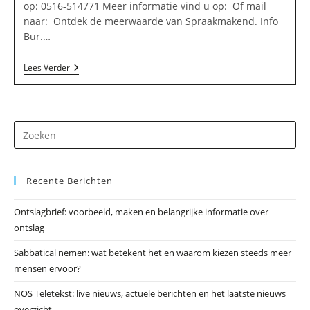
op: 0516-514771 Meer informatie vind u op: Of mail
naar: Ontdek de meerwaarde van Spraakmakend. Info
Bur.…
Spraakmakend.
Lees Verder
Info
Bur.
V.
Schriftelijke
Comm.
Dr
In
Makkinga
op
Es
Recente Berichten
om
he
Ontslagbrief: voorbeeld, maken en belangrijke informatie over
zo
ontslag
te
slu
Sabbatical nemen: wat betekent het en waarom kiezen steeds meer
mensen ervoor?
NOS Teletekst: live nieuws, actuele berichten en het laatste nieuws
overzicht