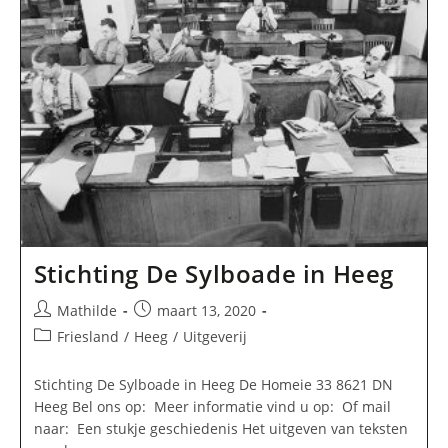
Stichting De Sylboade in Heeg
Bericht
Bericht
Mathilde
maart 13, 2020
auteur:
gepubliceerd
Berichtcategorie:
Friesland
/
Heeg
/
Uitgeverij
op:
Stichting De Sylboade in Heeg De Homeie 33 8621 DN
Heeg Bel ons op: Meer informatie vind u op: Of mail
naar: Een stukje geschiedenis Het uitgeven van teksten