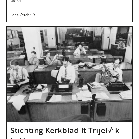
werd…
Stichting
Lees Verder
De
Sylboade
In
Heeg
Stichting Kerkblad It Trijel√ªk