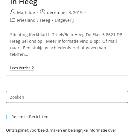
in Heeg
Bericht
Bericht
Mathilde
december 3, 2019
auteur:
gepubliceerd
Berichtcategorie:
Friesland
/
Heeg
/
Uitgeverij
op:
Stichting Kerkblad It Trijel√ªk in Heeg De Eker 5 8621 DP
Heeg Bel ons op: Meer informatie vind u op: Of mail
naar: Een stukje geschiedenis Het uitgeven van
teksten…
Stichting
Lees Verder
Kerkblad
It
Trijel√ªk
In
Heeg
Dr
op
Es
Recente Berichten
om
he
Ontslagbrief: voorbeeld, maken en belangrijke informatie over
zo