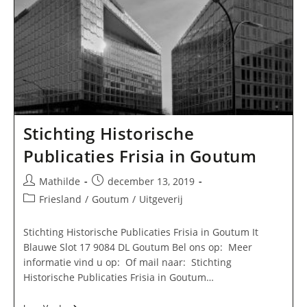
Stichting Historische
Publicaties Frisia in Goutum
Bericht
Bericht
Mathilde
december 13, 2019
auteur:
gepubliceerd
Berichtcategorie:
Friesland
/
Goutum
/
Uitgeverij
op:
Stichting Historische Publicaties Frisia in Goutum It
Blauwe Slot 17 9084 DL Goutum Bel ons op: Meer
informatie vind u op: Of mail naar: Stichting
Historische Publicaties Frisia in Goutum…