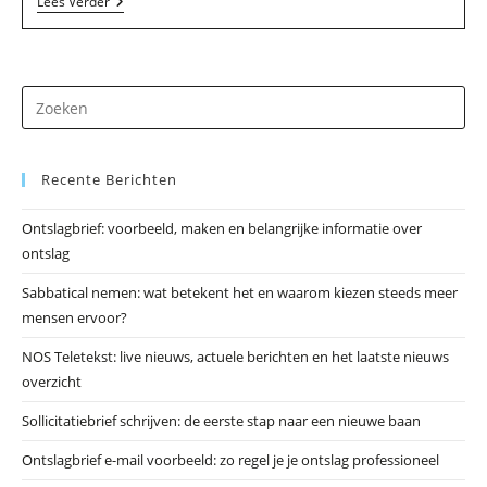
Stichting
Lees Verder
Historische
Publicaties
Frisia
In
Goutum
Dr
op
Es
Recente Berichten
om
he
Ontslagbrief: voorbeeld, maken en belangrijke informatie over
zo
ontslag
te
slu
Sabbatical nemen: wat betekent het en waarom kiezen steeds meer
mensen ervoor?
NOS Teletekst: live nieuws, actuele berichten en het laatste nieuws
overzicht
Sollicitatiebrief schrijven: de eerste stap naar een nieuwe baan
Ontslagbrief e-mail voorbeeld: zo regel je je ontslag professioneel