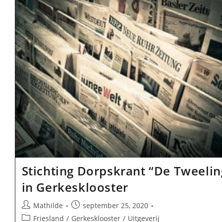
Stichting Dorpskrant “De Tweelin
in Gerkesklooster
Bericht
Bericht
Mathilde
september 25, 2020
auteur:
gepubliceerd
Berichtcategorie:
Friesland
/
Gerkesklooster
/
Uitgeverij