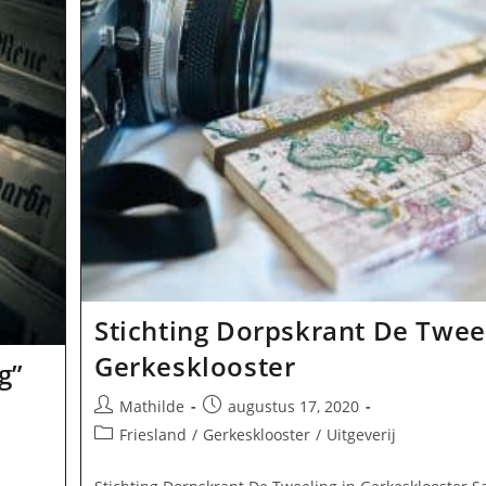
Stichting Dorpskrant De Tweel
Gerkesklooster
g”
Bericht
Bericht
Mathilde
augustus 17, 2020
auteur:
gepubliceerd
Berichtcategorie:
Friesland
/
Gerkesklooster
/
Uitgeverij
op: