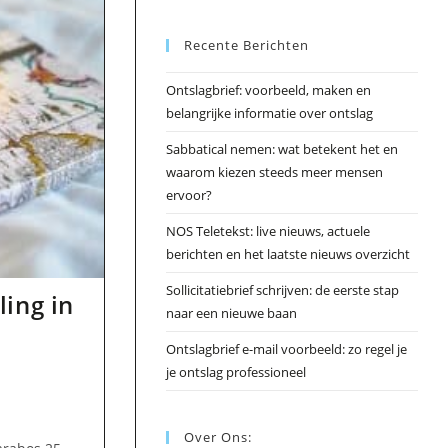
Esc
Recente Berichten
om
het
Ontslagbrief: voorbeeld, maken en
zoek
belangrijke informatie over ontslag
te
slui
Sabbatical nemen: wat betekent het en
waarom kiezen steeds meer mensen
ervoor?
NOS Teletekst: live nieuws, actuele
berichten en het laatste nieuws overzicht
Sollicitatiebrief schrijven: de eerste stap
ing in
naar een nieuwe baan
Ontslagbrief e-mail voorbeeld: zo regel je
je ontslag professioneel
Over Ons: