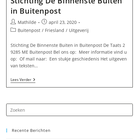
Stichting De Binnenste Buiten
in Buitenpost
Bericht
Bericht
Mathilde
april 23, 2020
auteur:
gepubliceerd
Berichtcategorie:
Buitenpost
/
Friesland
/
Uitgeverij
op:
Stichting De Binnenste Buiten in Buitenpost De Taats 2
9285 ME Buitenpost Bel ons op: Meer informatie vind u
op: Of mail naar: Een stukje geschiedenis Het uitgeven
van teksten…
Stichting
Lees Verder
De
Binnenste
Buiten
In
Buitenpost
Dr
op
Es
Recente Berichten
om
he