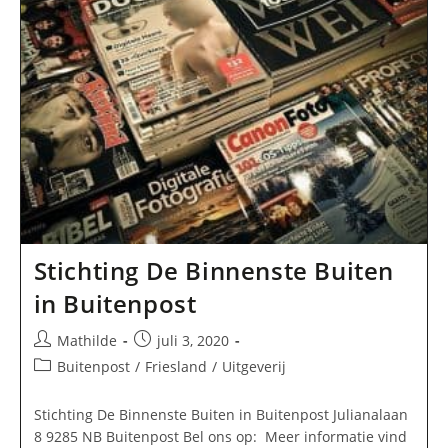
Stichting De Binnenste Buiten
in Buitenpost
Bericht
Bericht
Mathilde
juli 3, 2020
auteur:
gepubliceerd
Berichtcategorie:
Buitenpost
/
Friesland
/
Uitgeverij
op:
Stichting De Binnenste Buiten in Buitenpost Julianalaan
8 9285 NB Buitenpost Bel ons op: Meer informatie vind