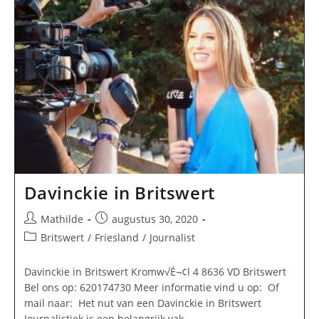
Davinckie in Britswert
Bericht
Bericht
Mathilde
augustus 30, 2020
auteur:
gepubliceerd
Berichtcategorie:
Britswert
/
Friesland
/
Journalist
op:
Davinckie in Britswert Kromw√É¬¢l 4 8636 VD Britswert
Bel ons op: 620174730 Meer informatie vind u op: Of
mail naar: Het nut van een Davinckie in Britswert
Journalistiek is een belangrijk vak…