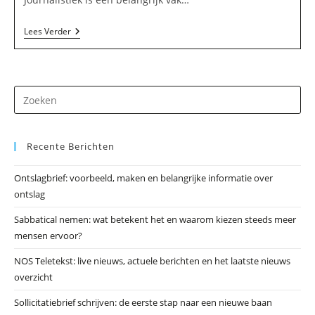
Davinckie
Lees Verder
In
Britswert
Dr
op
Es
Recente Berichten
om
he
Ontslagbrief: voorbeeld, maken en belangrijke informatie over
zo
ontslag
te
slu
Sabbatical nemen: wat betekent het en waarom kiezen steeds meer
mensen ervoor?
NOS Teletekst: live nieuws, actuele berichten en het laatste nieuws
overzicht
Sollicitatiebrief schrijven: de eerste stap naar een nieuwe baan