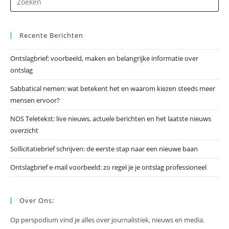
op
Es
Recente Berichten
om
he
Ontslagbrief: voorbeeld, maken en belangrijke informatie over
zo
ontslag
te
slu
Sabbatical nemen: wat betekent het en waarom kiezen steeds meer
mensen ervoor?
NOS Teletekst: live nieuws, actuele berichten en het laatste nieuws
overzicht
Sollicitatiebrief schrijven: de eerste stap naar een nieuwe baan
Ontslagbrief e-mail voorbeeld: zo regel je je ontslag professioneel
Over Ons:
Op perspodium vind je alles over journalistiek, nieuws en media.