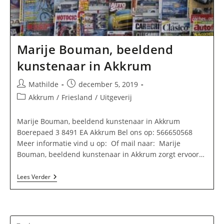
Marije Bouman, beeldend
kunstenaar in Akkrum
Bericht
Bericht
Mathilde
december 5, 2019
auteur:
gepubliceerd
Berichtcategorie:
Akkrum
/
Friesland
/
Uitgeverij
op:
Marije Bouman, beeldend kunstenaar in Akkrum
Boerepaed 3 8491 EA Akkrum Bel ons op: 566650568
Meer informatie vind u op: Of mail naar: Marije
Bouman, beeldend kunstenaar in Akkrum zorgt ervoor…
Marije
Lees Verder
Bouman,
Beeldend
Kunstenaar
In
Akkrum
Dr