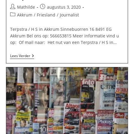
Bericht
Bericht
Mathilde
augustus 3, 2020
auteur:
gepubliceerd
Berichtcategorie:
Akkrum
/
Friesland
/
Journalist
op:
Terpstra / H S in Akkrum Sinnebuorren 16 8491 EG
Akkrum Bel ons op: 566653815 Meer informatie vind u
op: Of mail naar: Het nut van een Terpstra / H S in…
Terpstra
Lees Verder
/
H
S
In
Akkrum