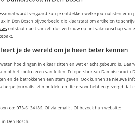
essional wordt vergaard kun je ontdekken welke journalisten er in 
x in Den Bosch bijvoorbeeld die klaarstaat om artikelen te schrijv
uws
ontstaat nooit vanzelf dus vertrouw op het vakmanschap van 
gepakt.
eert je de wereld om je heen beter kennen
n weten hoe dingen in elkaar zitten en wat er echt gebeurd is. Daar
sen of het controleren van feiten. Fotopersbureau Damoiseaux in 
ngen en de betrokkenen een stem geven. Ook kunnen ze nieuwe inf
cherpe journalist zijn ontdekt en die ervoor hebben gezorgd dat er
oon op: 073-6134186. Of via email:
. Of bezoek hun website:
J in Den Bosch.