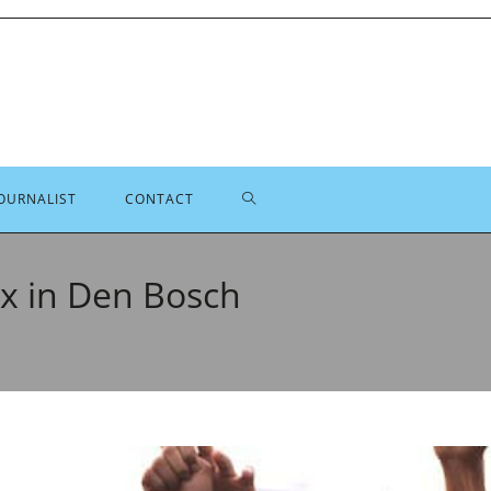
TOGGLE
OURNALIST
CONTACT
SITE
x in Den Bosch
ZOEKEN