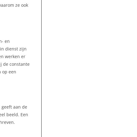
 waarom ze ook
n- en
n dienst zijn
jen werken er
ij de constante
n op een
e geeft aan de
eel beeld. Een
chreven.