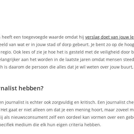
h heeft een toegevoegde waarde omdat hij
verslag doet van jouw l
beeld van wat er in jouw stad of dorp gebeurt. Je bent zo op de hoo
egio. Ook lees of zie je hoe het is gesteld met de veiligheid door 
belangrijker aan het worden in de laatste jaren omdat mensen ste
 is daarom de persoon die alles dat je wil weten over jouw buurt, 
nalist hebben?
journalist is echter ook zorgvuldig en kritisch. Een journalist check
Het gaat er niet alleen om dat je een mening hoort, maar zoveel mo
at jij als nieuwsconsument zelf een oordeel kan vormen over een geb
pecifiek medium die elk hun eigen criteria hebben.