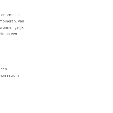
en enorme en
ombineren. Van
bronnen gelijk
eid op een
t een
moiseaux in