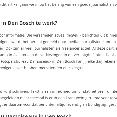
In dit artikel gaan we in op het belang van een goede journalist en
in Den Bosch te werk?
or informatie. Die verzamelen zoveel mogelijk berichten uit binne
volgens wordt het bericht gedeeld door media. journalisten kunnen i
. Ook zijn er veel journalisten als freelancer actief. Al deze parti
amp in Azië tot aan de verkiezingen in de Verenigde Staten. Dankz
Fotopersbureau Damoiseaux in Den Bosch kan jij elke dag rekene
ervolgens over hebben met vrienden en collega’s.
nd kunt schrijven. Tekst is een uniek medium omdat het veel ruimt
 begeleiden maar meestal is er in een krant weinig ruimte voor te v
t er daarom voor dat berichten altijd levendig en bondig zijn ges
u Damoiseaux in Den Bosch