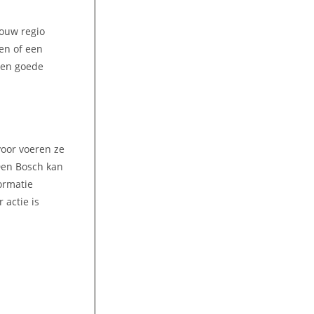
jouw regio
en of een
een goede
voor voeren ze
Den Bosch kan
ormatie
 actie is