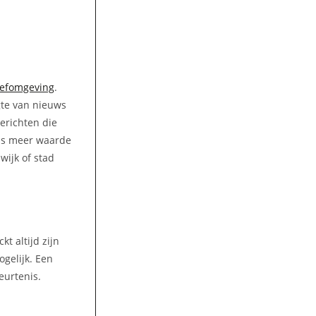
eefomgeving
.
gte van nieuws
berichten die
eds meer waarde
wijk of stad
t altijd zijn
gelijk. Een
eurtenis.