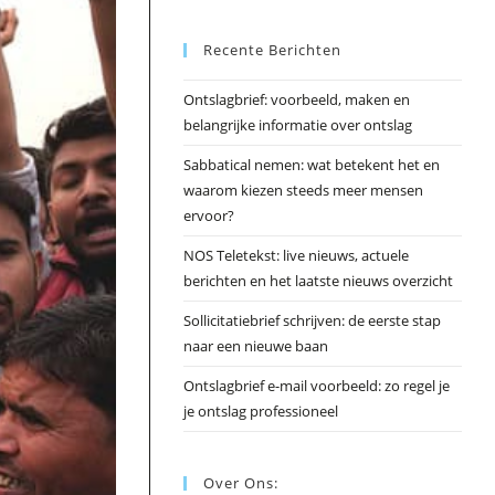
Esc
Recente Berichten
om
het
Ontslagbrief: voorbeeld, maken en
zoek
belangrijke informatie over ontslag
te
slui
Sabbatical nemen: wat betekent het en
waarom kiezen steeds meer mensen
ervoor?
NOS Teletekst: live nieuws, actuele
berichten en het laatste nieuws overzicht
Sollicitatiebrief schrijven: de eerste stap
naar een nieuwe baan
Ontslagbrief e-mail voorbeeld: zo regel je
je ontslag professioneel
Over Ons: