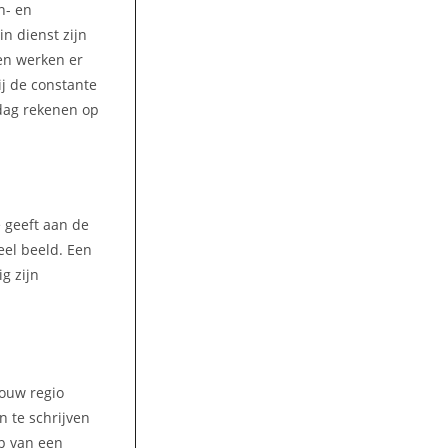
n- en
n dienst zijn
jen werken er
ij de constante
 dag rekenen op
e geeft aan de
eel beeld. Een
g zijn
jouw regio
n te schrijven
p van een