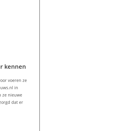
er kennen
voor voeren ze
euws.nl in
n ze nieuwe
zorgd dat er