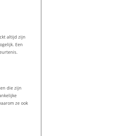
t altijd zijn
gelijk. Een
eurtenis.
en die zijn
ankelijke
 waarom ze ook