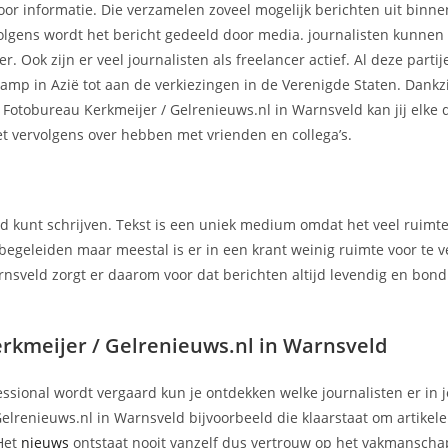
or informatie. Die verzamelen zoveel mogelijk berichten uit binne
volgens wordt het bericht gedeeld door media. journalisten kunnen i
. Ook zijn er veel journalisten als freelancer actief. Al deze parti
amp in Azië tot aan de verkiezingen in de Verenigde Staten. Dankz
otobureau Kerkmeijer / Gelrenieuws.nl in Warnsveld kan jij elke
et vervolgens over hebben met vrienden en collega’s.
nd kunt schrijven. Tekst is een uniek medium omdat het veel ruimt
 begeleiden maar meestal is er in een krant weinig ruimte voor te v
rnsveld zorgt er daarom voor dat berichten altijd levendig en bondi
kmeijer / Gelrenieuws.nl in Warnsveld
essional wordt vergaard kun je ontdekken welke journalisten er in 
elrenieuws.nl in Warnsveld bijvoorbeeld die klaarstaat om artikele
 Het
nieuws
ontstaat nooit vanzelf dus vertrouw op het vakmanscha