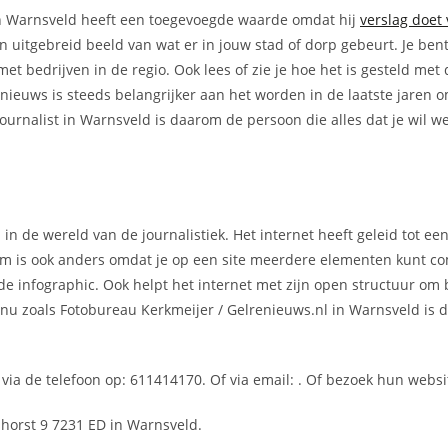
 in Warnsveld heeft een toegevoegde waarde omdat hij
verslag doet
en uitgebreid beeld van wat er in jouw stad of dorp gebeurt. Je ben
 bedrijven in de regio. Ook lees of zie je hoe het is gesteld met 
l nieuws is steeds belangrijker aan het worden in de laatste jaren
rnalist in Warnsveld is daarom de persoon die alles dat je wil w
 in de wereld van de journalistiek. Het internet heeft geleid tot e
rm is ook anders omdat je op een site meerdere elementen kunt c
nde infographic. Ook helpt het internet met zijn open structuur om 
n nu zoals Fotobureau Kerkmeijer / Gelrenieuws.nl in Warnsveld is 
ia de telefoon op: 611414170. Of via email:
. Of bezoek hun websi
shorst 9 7231 ED in Warnsveld.