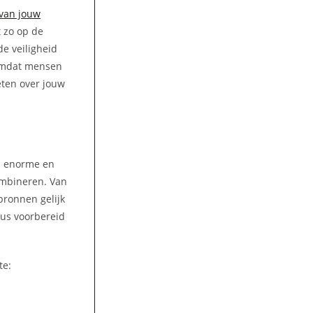
 van jouw
t zo op de
de veiligheid
 omdat mensen
eten over jouw
en enorme en
ombineren. Van
bronnen gelijk
dus voorbereid
te: