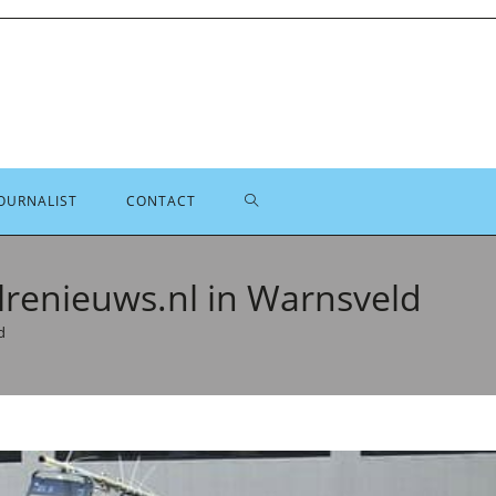
TOGGLE
OURNALIST
CONTACT
SITE
lrenieuws.nl in Warnsveld
d
ZOEKEN