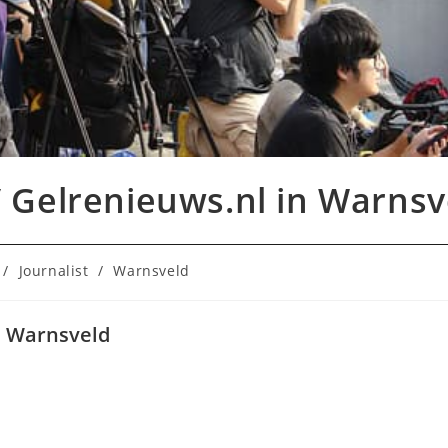
 Gelrenieuws.nl in Warnsv
e:
/
Journalist
/
Warnsveld
n Warnsveld