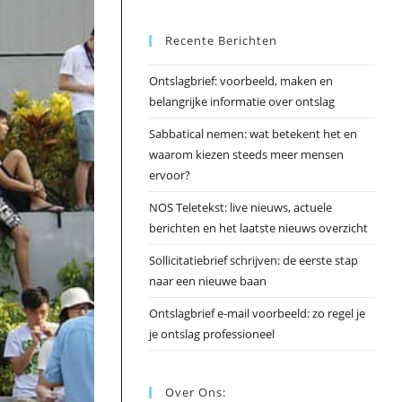
Esc
Recente Berichten
om
het
Ontslagbrief: voorbeeld, maken en
zoek
belangrijke informatie over ontslag
te
slui
Sabbatical nemen: wat betekent het en
waarom kiezen steeds meer mensen
ervoor?
NOS Teletekst: live nieuws, actuele
berichten en het laatste nieuws overzicht
Sollicitatiebrief schrijven: de eerste stap
naar een nieuwe baan
Ontslagbrief e-mail voorbeeld: zo regel je
je ontslag professioneel
Over Ons: