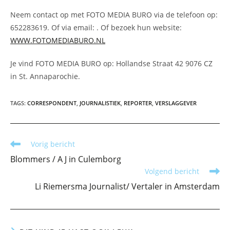
Neem contact op met FOTO MEDIA BURO via de telefoon op:
652283619. Of via email:
. Of bezoek hun website:
WWW.FOTOMEDIABURO.NL
Je vind FOTO MEDIA BURO op: Hollandse Straat 42 9076 CZ
in St. Annaparochie.
TAGS
:
CORRESPONDENT
,
JOURNALISTIEK
,
REPORTER
,
VERSLAGGEVER
Lees
Vorig bericht
meer
Blommers / A J in Culemborg
artikelen
Volgend bericht
Li Riemersma Journalist/ Vertaler in Amsterdam