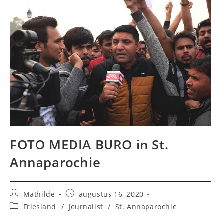
FOTO MEDIA BURO in St.
Annaparochie
Bericht
Bericht
Mathilde
augustus 16, 2020
auteur:
gepubliceerd
Berichtcategorie:
Friesland
/
Journalist
/
St. Annaparochie
op: