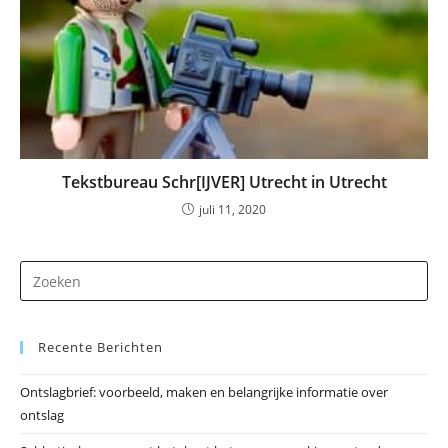
Tekstbureau Schr[IJVER] Utrecht in Utrecht
juli 11, 2020
Dr
op
Es
Recente Berichten
om
he
Ontslagbrief: voorbeeld, maken en belangrijke informatie over
zo
ontslag
te
slu