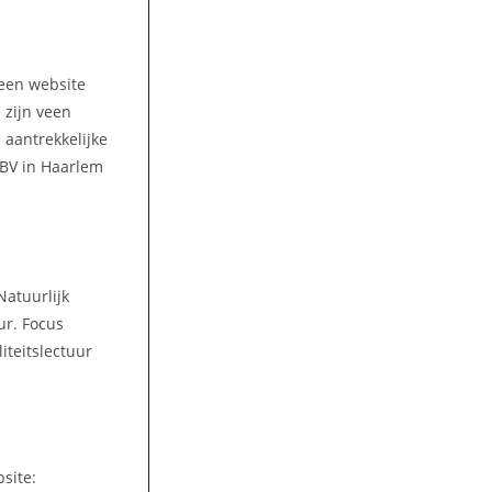
 een website
 zijn veen
 aantrekkelijke
 BV in Haarlem
Natuurlijk
ur. Focus
iteitslectuur
site: