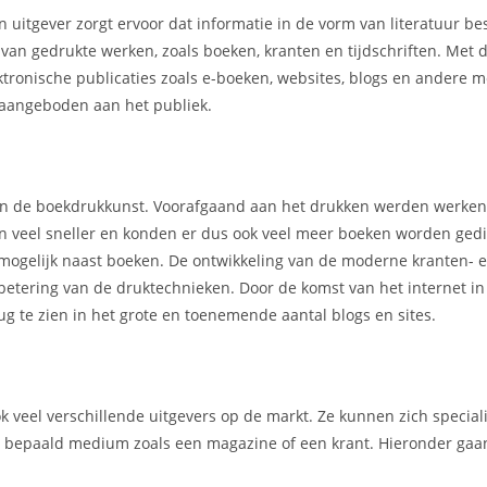
n uitgever zorgt ervoor dat informatie in de vorm van literatuur b
r van gedrukte werken, zoals boeken, kranten en tijdschriften. Met
ektronische publicaties zoals e-boeken, websites, blogs en andere 
aangeboden aan het publiek.
 van de boekdrukkunst. Voorafgaand aan het drukken werden werke
en veel sneller en konden er dus ook veel meer boeken worden gedi
mogelijk naast boeken. De ontwikkeling van de moderne kranten- 
rbetering van de druktechnieken. Door de komst van het internet i
g te zien in het grote en toenemende aantal blogs en sites.
ook veel verschillende uitgevers op de markt. Ze kunnen zich specia
en bepaald medium zoals een magazine of een krant. Hieronder gaan