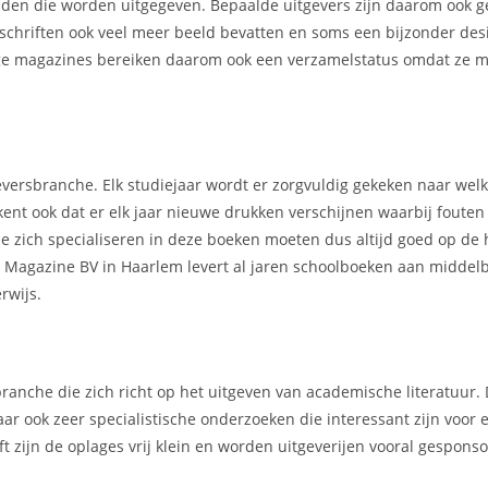
kbladen die worden uitgegeven. Bepaalde uitgevers zijn daarom ook 
chriften ook veel meer beeld bevatten en soms een bijzonder des
mmige magazines bereiken daarom ook een verzamelstatus omdat ze m
geversbranche. Elk studiejaar wordt er zorgvuldig gekeken naar we
kent ook dat er elk jaar nieuwe drukken verschijnen waarbij foute
e zich specialiseren in deze boeken moeten dus altijd goed op de 
s Magazine BV in Haarlem levert al jaren schoolboeken aan middel
rwijs.
ranche die zich richt op het uitgeven van academische literatuur.
ar ook zeer specialistische onderzoeken die interessant zijn voor 
t zijn de oplages vrij klein en worden uitgeverijen vooral gespons