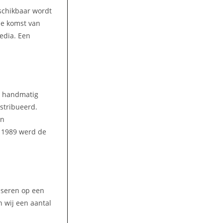
eschikbaar wordt
 de komst van
media. Een
n handmatig
stribueerd.
en
n 1989 werd de
liseren op een
 wij een aantal