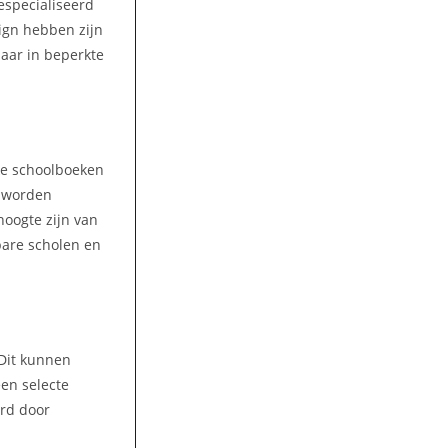
gespecialiseerd
ign hebben zijn
aar in beperkte
lke schoolboeken
n worden
hoogte zijn van
bare scholen en
 Dit kunnen
een selecte
ord door