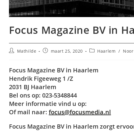
Focus Magazine BV in H
Bericht
Bericht
Berichtcategorie:
Mathilde
maart 25, 2020
Haarlem
/
Noor
auteur:
gepubliceerd
op:
Focus Magazine BV in Haarlem
Hendrik Figeeweg 1 /Z
2031 BJ Haarlem
Bel ons op: 023-5348844
Meer informatie vind u op:
Of mail naar:
focus@focusmedia.nl
Focus Magazine BV in Haarlem zorgt ervoor d