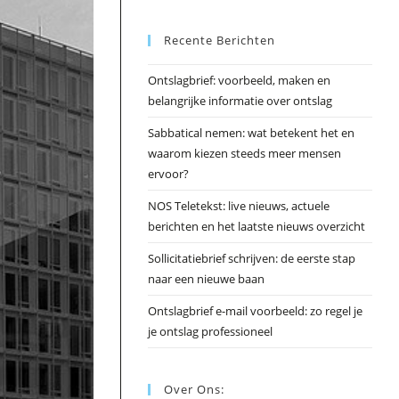
Esc
Recente Berichten
om
het
Ontslagbrief: voorbeeld, maken en
zoek
belangrijke informatie over ontslag
te
slui
Sabbatical nemen: wat betekent het en
waarom kiezen steeds meer mensen
ervoor?
NOS Teletekst: live nieuws, actuele
berichten en het laatste nieuws overzicht
Sollicitatiebrief schrijven: de eerste stap
naar een nieuwe baan
Ontslagbrief e-mail voorbeeld: zo regel je
je ontslag professioneel
Over Ons: