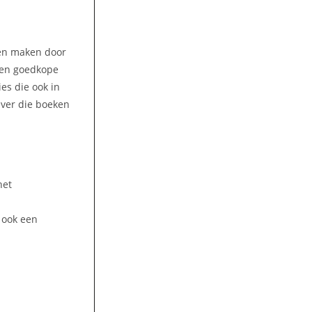
ren maken door
 Een goedkope
es die ook in
ever die boeken
het
 ook een