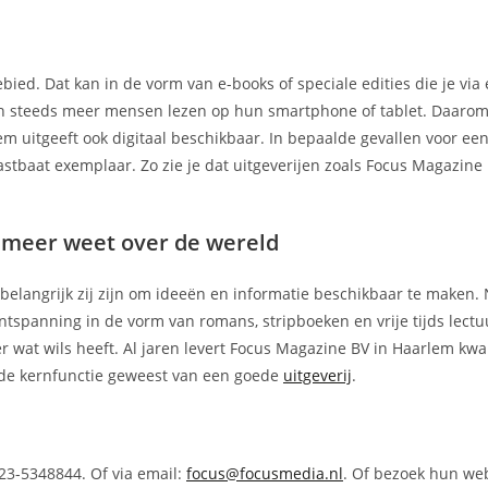
ebied. Dat kan in de vorm van e-books of speciale edities die je via
ien steeds meer mensen lezen op hun smartphone of tablet. Daarom
m uitgeeft ook digitaal beschikbaar. In bepaalde gevallen voor een
tastbaat exemplaar. Zo zie je dat uitgeverijen zoals Focus Magazine
e meer weet over de wereld
e belangrijk zij zijn om ideeën en informatie beschikbaar te maken. 
tspanning in de vorm van romans, stripboeken en vrije tijds lectu
er wat wils heeft. Al jaren levert Focus Magazine BV in Haarlem kwal
d de kernfunctie geweest van een goede
uitgeverij
.
23-5348844. Of via email:
focus@focusmedia.nl
. Of bezoek hun web