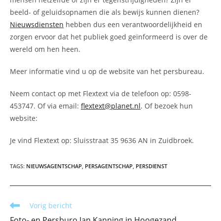
beeld- of geluidsopnamen die als bewijs kunnen dienen?
Nieuwsdiensten
hebben dus een verantwoordelijkheid en
zorgen ervoor dat het publiek goed geïnformeerd is over de
wereld om hen heen.
Meer informatie vind u op de website van het persbureau.
Neem contact op met Flextext via de telefoon op: 0598-
453747. Of via email:
flextext@planet.nl
. Of bezoek hun
website:
Je vind Flextext op: Sluisstraat 35 9636 AN in Zuidbroek.
TAGS
:
NIEUWSAGENTSCHAP
,
PERSAGENTSCHAP
,
PERSDIENST
Lees
Vorig bericht
meer
Foto- en Persburo Jan Kanning in Hoogezand