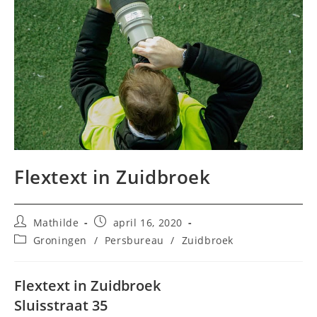
Flextext in Zuidbroek
Bericht
Bericht
Mathilde
april 16, 2020
auteur:
gepubliceerd
Berichtcategorie:
Groningen
/
Persbureau
/
Zuidbroek
op:
Flextext in Zuidbroek
Sluisstraat 35