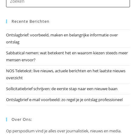
op
Es
Recente Berichten
om
he
Ontslagbrief: voorbeeld, maken en belangrijke informatie over
zo
ontslag
te
slu
Sabbatical nemen: wat betekent het en waarom kiezen steeds meer
mensen ervoor?
NOS Teletekst: live nieuws, actuele berichten en het laatste nieuws
overzicht
Sollicitatiebrief schrijven: de eerste stap naar een nieuwe baan
Ontslagbrief e-mail voorbeeld: zo regel je je ontslag professioneel
Over Ons:
Op perspodium vind je alles over journalistiek, nieuws en media.