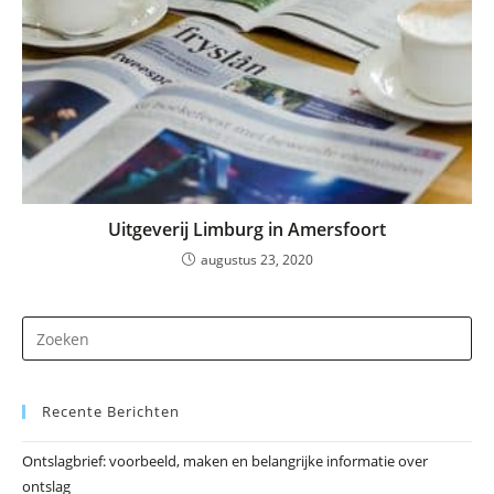
Uitgeverij Limburg in Amersfoort
augustus 23, 2020
Dr
op
Es
Recente Berichten
om
he
Ontslagbrief: voorbeeld, maken en belangrijke informatie over
zo
ontslag