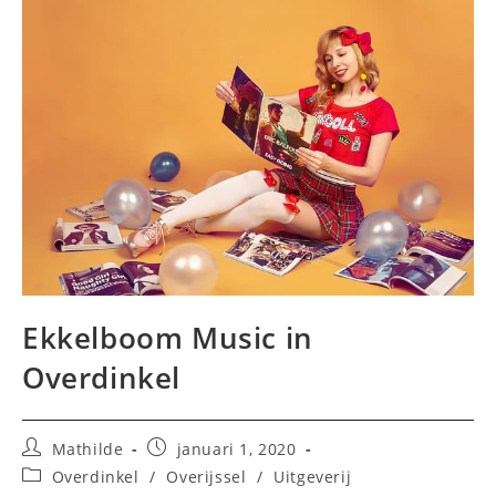
Ekkelboom Music in
Overdinkel
Bericht
Bericht
Mathilde
januari 1, 2020
auteur:
gepubliceerd
Berichtcategorie:
Overdinkel
/
Overijssel
/
Uitgeverij
op: