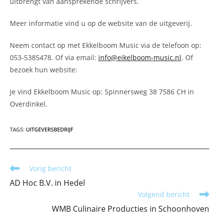
uitbrengt van aansprekende schrijvers.
Meer informatie vind u op de website van de uitgeverij.
Neem contact op met Ekkelboom Music via de telefoon op:
053-5385478. Of via email:
info@eikelboom-music.nl
. Of
bezoek hun website:
Je vind Ekkelboom Music op: Spinnersweg 38 7586 CH in
Overdinkel.
TAGS
:
UITGEVERSBEDRIJF
Lees
Vorig bericht
meer
AD Hoc B.V. in Hedel
artikelen
Volgend bericht
WMB Culinaire Producties in Schoonhoven