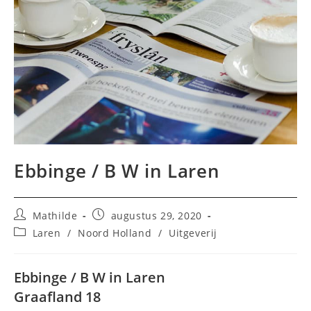
Ebbinge / B W in Laren
Bericht
Bericht
Mathilde
augustus 29, 2020
auteur:
gepubliceerd
Berichtcategorie:
Laren
/
Noord Holland
/
Uitgeverij
op:
Ebbinge / B W in Laren
Graafland 18