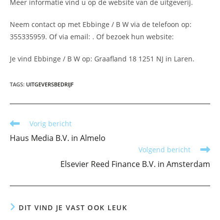
Meer informatie vind u op de website van de uitgeverij.
Neem contact op met Ebbinge / B W via de telefoon op:
355335959. Of via email:
. Of bezoek hun website:
Je vind Ebbinge / B W op: Graafland 18 1251 NJ in Laren.
TAGS
:
UITGEVERSBEDRIJF
Lees
Vorig bericht
meer
Haus Media B.V. in Almelo
artikelen
Volgend bericht
Elsevier Reed Finance B.V. in Amsterdam
DIT VIND JE VAST OOK LEUK