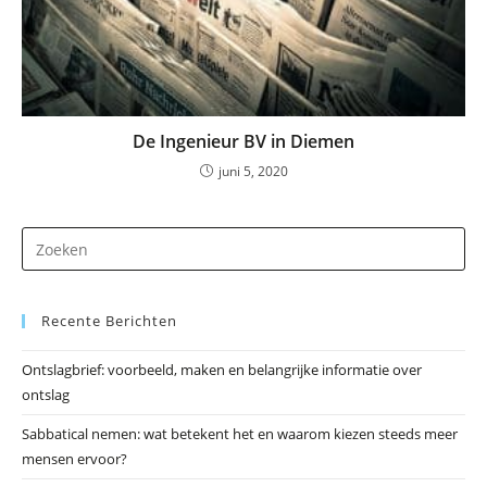
De Ingenieur BV in Diemen
juni 5, 2020
Dr
op
Es
Recente Berichten
om
he
Ontslagbrief: voorbeeld, maken en belangrijke informatie over
zo
ontslag
te
slu
Sabbatical nemen: wat betekent het en waarom kiezen steeds meer
mensen ervoor?