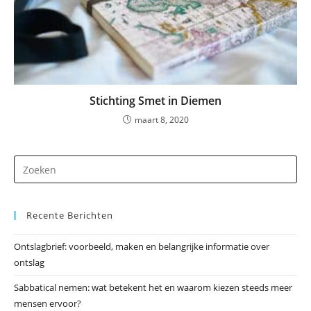
Stichting Smet in Diemen
maart 8, 2020
Dr
op
Es
Recente Berichten
om
he
Ontslagbrief: voorbeeld, maken en belangrijke informatie over
zo
ontslag
te
slu
Sabbatical nemen: wat betekent het en waarom kiezen steeds meer
mensen ervoor?