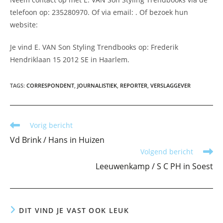
telefoon op: 235280970. Of via email:
. Of bezoek hun
website:
Je vind E. VAN Son Styling Trendbooks op: Frederik
Hendriklaan 15 2012 SE in Haarlem.
TAGS
:
CORRESPONDENT
,
JOURNALISTIEK
,
REPORTER
,
VERSLAGGEVER
Lees
Vorig bericht
meer
Vd Brink / Hans in Huizen
artikelen
Volgend bericht
Leeuwenkamp / S C PH in Soest
DIT VIND JE VAST OOK LEUK