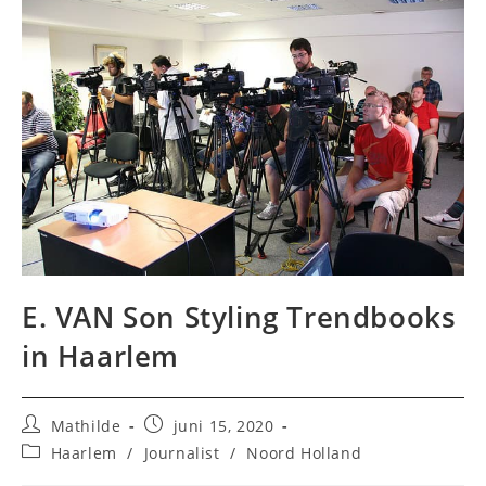
E. VAN Son Styling Trendbooks
in Haarlem
Bericht
Bericht
Mathilde
juni 15, 2020
auteur:
gepubliceerd
Berichtcategorie:
Haarlem
/
Journalist
/
Noord Holland
op: