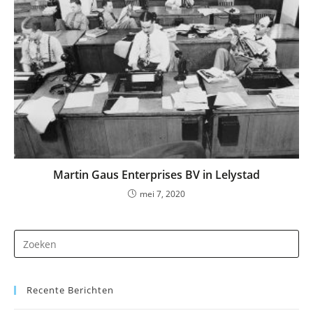
Martin Gaus Enterprises BV in Lelystad
mei 7, 2020
Dr
op
Es
Recente Berichten
om
he