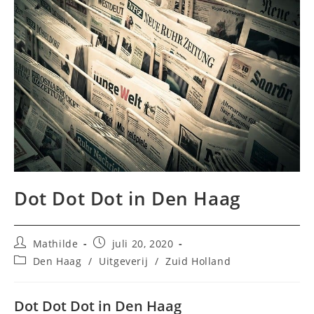
Dot Dot Dot in Den Haag
Bericht
Bericht
Mathilde
juli 20, 2020
auteur:
gepubliceerd
Berichtcategorie:
Den Haag
/
Uitgeverij
/
Zuid Holland
op:
Dot Dot Dot in Den Haag