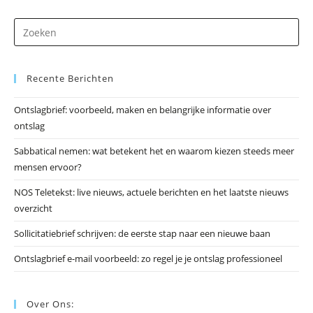
Dr
op
Es
Recente Berichten
om
he
Ontslagbrief: voorbeeld, maken en belangrijke informatie over
zo
ontslag
te
slu
Sabbatical nemen: wat betekent het en waarom kiezen steeds meer
mensen ervoor?
NOS Teletekst: live nieuws, actuele berichten en het laatste nieuws
overzicht
Sollicitatiebrief schrijven: de eerste stap naar een nieuwe baan
Ontslagbrief e-mail voorbeeld: zo regel je je ontslag professioneel
Over Ons: