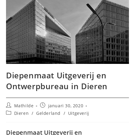
Diepenmaat Uitgeverij en
Ontwerpbureau in Dieren
Bericht
Bericht
Mathilde
januari 30, 2020
auteur:
gepubliceerd
Berichtcategorie:
Dieren
/
Gelderland
/
Uitgeverij
op:
Diepenmaat Uitgeverij en