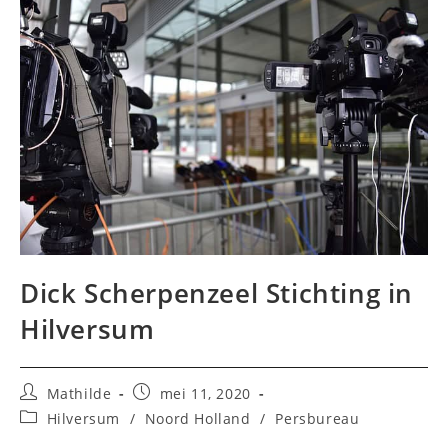
Dick Scherpenzeel Stichting in
Hilversum
Bericht
Bericht
Mathilde
mei 11, 2020
auteur:
gepubliceerd
Berichtcategorie:
Hilversum
/
Noord Holland
/
Persbureau
op: