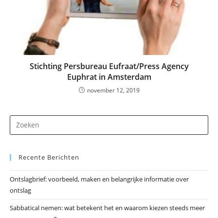
Stichting Persbureau Eufraat/Press Agency
Euphrat in Amsterdam
november 12, 2019
Dr
op
Es
Recente Berichten
om
he
Ontslagbrief: voorbeeld, maken en belangrijke informatie over
zo
ontslag
te
slu
Sabbatical nemen: wat betekent het en waarom kiezen steeds meer