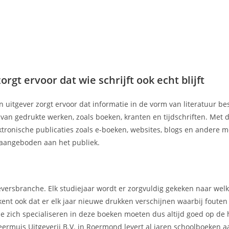
rgt ervoor dat wie schrijft ook echt blijft
n uitgever zorgt ervoor dat informatie in de vorm van literatuur b
r van gedrukte werken, zoals boeken, kranten en tijdschriften. Met
ektronische publicaties zoals e-boeken, websites, blogs en andere 
aangeboden aan het publiek.
geversbranche. Elk studiejaar wordt er zorgvuldig gekeken naar we
kent ook dat er elk jaar nieuwe drukken verschijnen waarbij foute
e zich specialiseren in deze boeken moeten dus altijd goed op de 
eermuis Uitgeverij B.V. in Roermond levert al jaren schoolboeken 