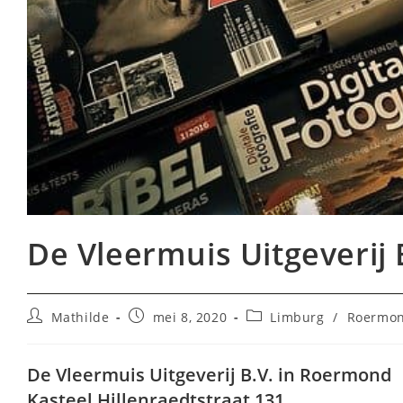
De Vleermuis Uitgeverij
Bericht
Bericht
Berichtcategorie:
Mathilde
mei 8, 2020
Limburg
/
Roermo
auteur:
gepubliceerd
op:
De Vleermuis Uitgeverij B.V. in Roermond
Kasteel Hillenraedtstraat 131