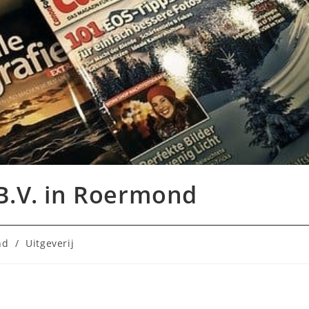
 B.V. in Roermond
nd
/
Uitgeverij