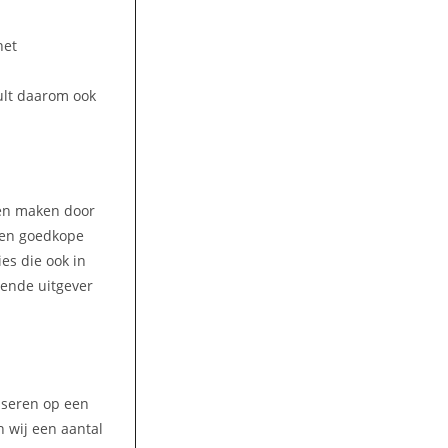
het
ult daarom ook
ren maken door
 Een goedkope
es die ook in
vende uitgever
liseren op een
 wij een aantal