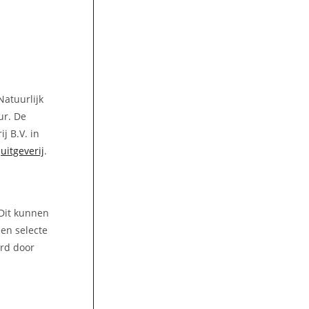
Natuurlijk
ur. De
j B.V. in
e
uitgeverij
.
 Dit kunnen
een selecte
ord door