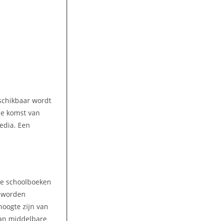
eschikbaar wordt
 de komst van
media. Een
lke schoolboeken
n worden
hoogte zijn van
aan middelbare