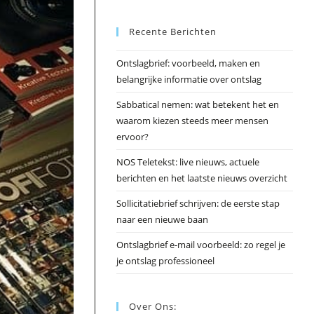
Esc
Recente Berichten
om
het
Ontslagbrief: voorbeeld, maken en
zoek
belangrijke informatie over ontslag
te
slui
Sabbatical nemen: wat betekent het en
waarom kiezen steeds meer mensen
ervoor?
NOS Teletekst: live nieuws, actuele
berichten en het laatste nieuws overzicht
Sollicitatiebrief schrijven: de eerste stap
naar een nieuwe baan
Ontslagbrief e-mail voorbeeld: zo regel je
je ontslag professioneel
Over Ons: