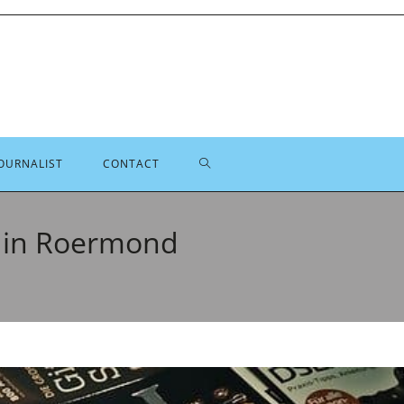
TOGGLE
OURNALIST
CONTACT
SITE
. in Roermond
ZOEKEN