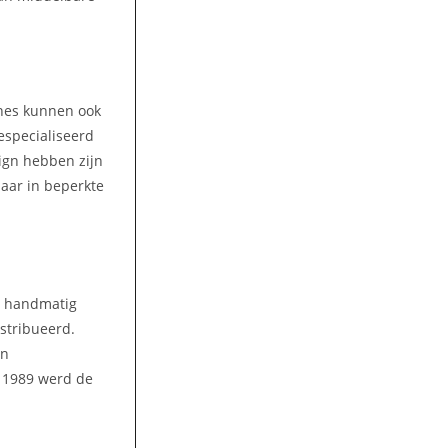
ines kunnen ook
gespecialiseerd
ign hebben zijn
aar in beperkte
n handmatig
stribueerd.
en
n 1989 werd de