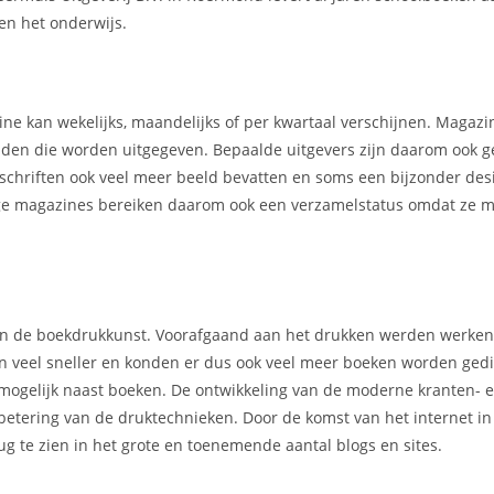
en het onderwijs.
ne kan wekelijks, maandelijks of per kwartaal verschijnen. Magaz
kbladen die worden uitgegeven. Bepaalde uitgevers zijn daarom ook 
chriften ook veel meer beeld bevatten en soms een bijzonder des
mmige magazines bereiken daarom ook een verzamelstatus omdat ze m
 van de boekdrukkunst. Voorafgaand aan het drukken werden werke
en veel sneller en konden er dus ook veel meer boeken worden gedi
mogelijk naast boeken. De ontwikkeling van de moderne kranten- 
rbetering van de druktechnieken. Door de komst van het internet i
g te zien in het grote en toenemende aantal blogs en sites.