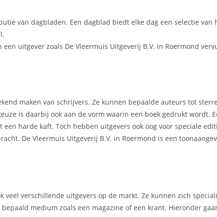
ibutie van dagbladen. Een dagblad biedt elke dag een selectie van 
l.
 een uitgever zoals De Vleermuis Uitgeverij B.V. in Roermond verv
t bekend maken van schrijvers. Ze kunnen bepaalde auteurs tot ster
 keuze is daarbij ook aan de vorm waarin een boek gedrukt wordt.
een harde kaft. Toch hebben uitgevers ook oog voor speciale editi
ebracht. De Vleermuis Uitgeverij B.V. in Roermond is een toonaange
ook veel verschillende uitgevers op de markt. Ze kunnen zich specia
en bepaald medium zoals een magazine of een krant. Hieronder gaan