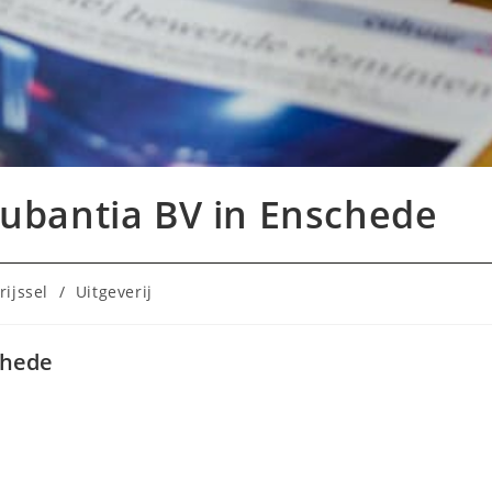
ubantia BV in Enschede
rijssel
/
Uitgeverij
chede