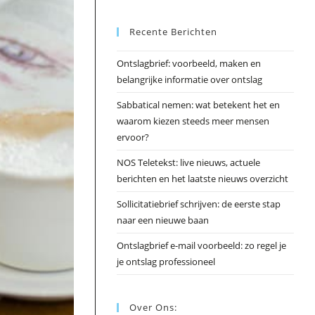
Esc
Recente Berichten
om
het
Ontslagbrief: voorbeeld, maken en
zoek
belangrijke informatie over ontslag
te
slui
Sabbatical nemen: wat betekent het en
waarom kiezen steeds meer mensen
ervoor?
NOS Teletekst: live nieuws, actuele
berichten en het laatste nieuws overzicht
Sollicitatiebrief schrijven: de eerste stap
naar een nieuwe baan
Ontslagbrief e-mail voorbeeld: zo regel je
je ontslag professioneel
Over Ons: