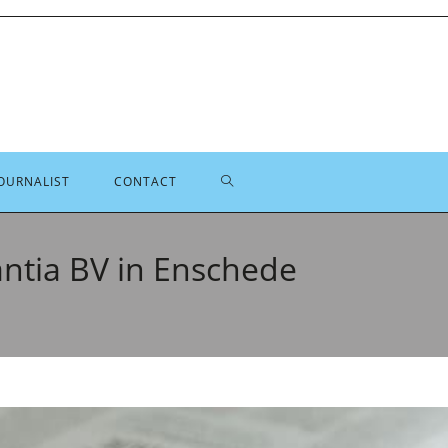
TOGGLE
OURNALIST
CONTACT
SITE
ntia BV in Enschede
ZOEKEN