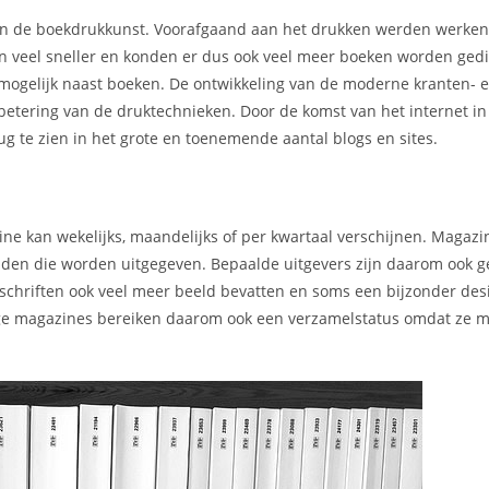
 van de boekdrukkunst. Voorafgaand aan het drukken werden werke
en veel sneller en konden er dus ook veel meer boeken worden gedi
mogelijk naast boeken. De ontwikkeling van de moderne kranten- 
rbetering van de druktechnieken. Door de komst van het internet i
g te zien in het grote en toenemende aantal blogs en sites.
ne kan wekelijks, maandelijks of per kwartaal verschijnen. Magaz
kbladen die worden uitgegeven. Bepaalde uitgevers zijn daarom ook 
chriften ook veel meer beeld bevatten en soms een bijzonder des
mmige magazines bereiken daarom ook een verzamelstatus omdat ze m