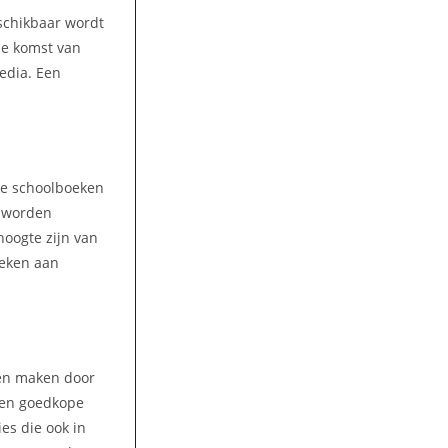
eschikbaar wordt
 de komst van
media. Een
lke schoolboeken
n worden
hoogte zijn van
oeken aan
ren maken door
 Een goedkope
es die ook in