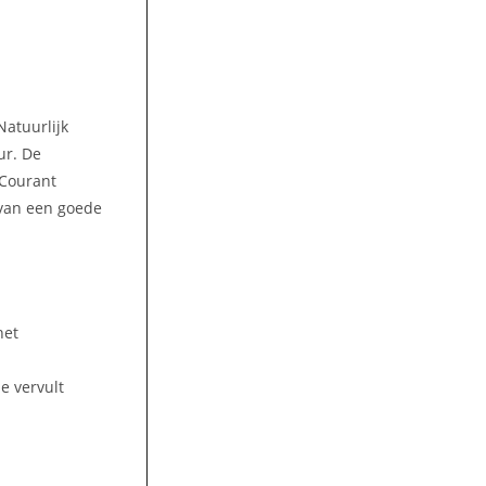
Natuurlijk
ur. De
 Courant
 van een goede
het
e vervult