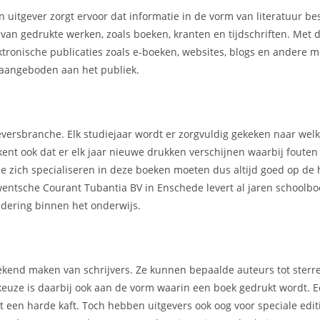
n uitgever zorgt ervoor dat informatie in de vorm van literatuur b
r van gedrukte werken, zoals boeken, kranten en tijdschriften. Met
ektronische publicaties zoals e-boeken, websites, blogs en andere 
aangeboden aan het publiek.
geversbranche. Elk studiejaar wordt er zorgvuldig gekeken naar we
kent ook dat er elk jaar nieuwe drukken verschijnen waarbij foute
e zich specialiseren in deze boeken moeten dus altijd goed op de 
wentsche Courant Tubantia BV in Enschede levert al jaren schoolb
dering binnen het onderwijs.
t bekend maken van schrijvers. Ze kunnen bepaalde auteurs tot ster
 keuze is daarbij ook aan de vorm waarin een boek gedrukt wordt.
een harde kaft. Toch hebben uitgevers ook oog voor speciale editi