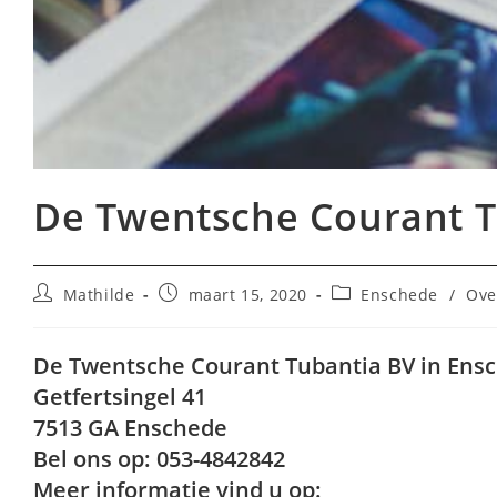
De Twentsche Courant T
Bericht
Bericht
Berichtcategorie:
Mathilde
maart 15, 2020
Enschede
/
Ove
auteur:
gepubliceerd
op:
De Twentsche Courant Tubantia BV in Ens
Getfertsingel 41
7513 GA Enschede
Bel ons op: 053-4842842
Meer informatie vind u op: