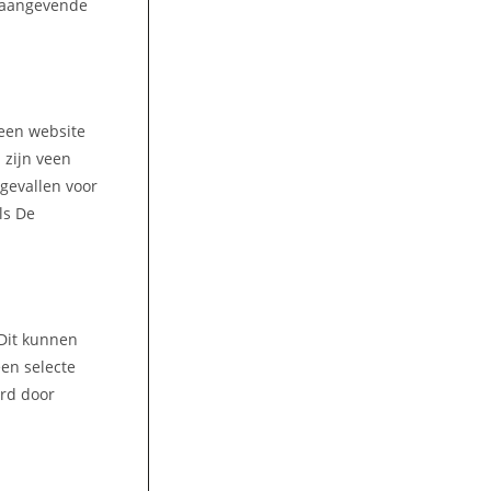
onaangevende
 een website
 zijn veen
gevallen voor
ls De
 Dit kunnen
een selecte
ord door