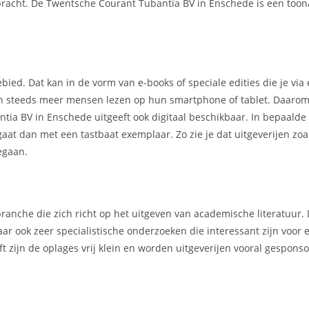
gebracht. De Twentsche Courant Tubantia BV in Enschede is een to
ebied. Dat kan in de vorm van e-books of speciale edities die je via
ien steeds meer mensen lezen op hun smartphone of tablet. Daarom
tia BV in Enschede uitgeeft ook digitaal beschikbaar. In bepaalde 
 gaat dan met een tastbaat exemplaar. Zo zie je dat uitgeverijen zoa
egaan.
ranche die zich richt op het uitgeven van academische literatuur.
ar ook zeer specialistische onderzoeken die interessant zijn voor 
t zijn de oplages vrij klein en worden uitgeverijen vooral gespons