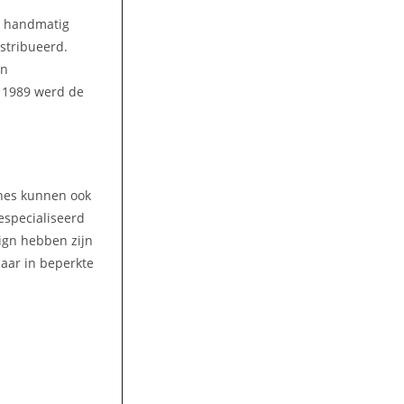
n handmatig
stribueerd.
en
n 1989 werd de
ines kunnen ook
gespecialiseerd
ign hebben zijn
aar in beperkte