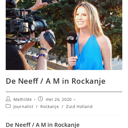
De Neeff / A M in Rockanje
Bericht
Bericht
Mathilde
mei 26, 2020
auteur:
gepubliceerd
Berichtcategorie:
Journalist
/
Rockanje
/
Zuid Holland
op:
De Neeff / A M in Rockanje