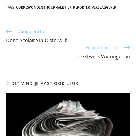
TAGS
:
CORRESPONDENT
,
JOURNALISTIEK
,
REPORTER
,
VERSLAGGEVER
Lees
Vorig bericht
meer
Dona Scolaire in Oisterwijk
artikelen
Volgend bericht
Tekstwerk Wieringen in
DIT VIND JE VAST OOK LEUK