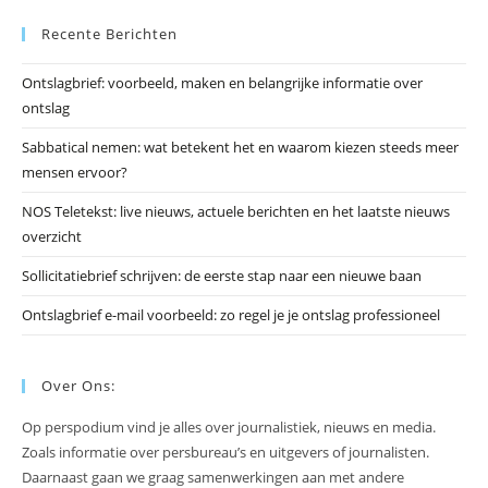
Es
Recente Berichten
om
he
Ontslagbrief: voorbeeld, maken en belangrijke informatie over
zo
ontslag
te
slu
Sabbatical nemen: wat betekent het en waarom kiezen steeds meer
mensen ervoor?
NOS Teletekst: live nieuws, actuele berichten en het laatste nieuws
overzicht
Sollicitatiebrief schrijven: de eerste stap naar een nieuwe baan
Ontslagbrief e-mail voorbeeld: zo regel je je ontslag professioneel
Over Ons:
Op perspodium vind je alles over journalistiek, nieuws en media.
Zoals informatie over persbureau’s en uitgevers of journalisten.
Daarnaast gaan we graag samenwerkingen aan met andere