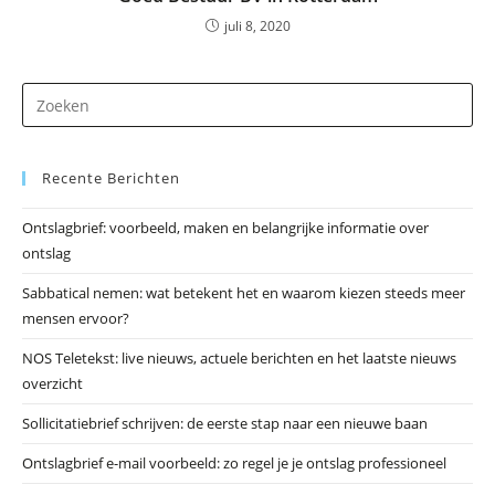
juli 8, 2020
Dr
op
Es
Recente Berichten
om
he
Ontslagbrief: voorbeeld, maken en belangrijke informatie over
zo
ontslag
te
slu
Sabbatical nemen: wat betekent het en waarom kiezen steeds meer
mensen ervoor?
NOS Teletekst: live nieuws, actuele berichten en het laatste nieuws
overzicht
Sollicitatiebrief schrijven: de eerste stap naar een nieuwe baan
Ontslagbrief e-mail voorbeeld: zo regel je je ontslag professioneel