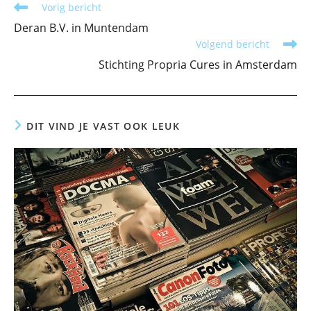
Lees
Vorig bericht
meer
Deran B.V. in Muntendam
artikelen
Volgend bericht
Stichting Propria Cures in Amsterdam
DIT VIND JE VAST OOK LEUK