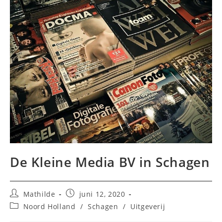
De Kleine Media BV in Schagen
Bericht
Bericht
Mathilde
juni 12, 2020
auteur:
gepubliceerd
Berichtcategorie:
Noord Holland
/
Schagen
/
Uitgeverij
op: