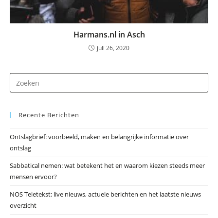
Harmans.nl in Asch
juli 26, 2020
Dr
op
Es
Recente Berichten
om
he
Ontslagbrief: voorbeeld, maken en belangrijke informatie over
zo
ontslag
te
slu
Sabbatical nemen: wat betekent het en waarom kiezen steeds meer
mensen ervoor?
NOS Teletekst: live nieuws, actuele berichten en het laatste nieuws
overzicht