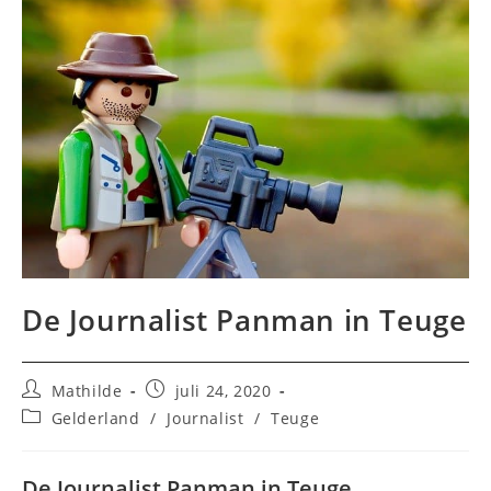
De Journalist Panman in Teuge
Bericht
Bericht
Mathilde
juli 24, 2020
auteur:
gepubliceerd
Berichtcategorie:
Gelderland
/
Journalist
/
Teuge
op:
De Journalist Panman in Teuge