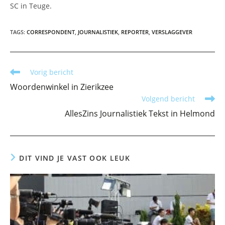
SC in Teuge.
TAGS
:
CORRESPONDENT
,
JOURNALISTIEK
,
REPORTER
,
VERSLAGGEVER
Lees
Vorig bericht
meer
Woordenwinkel in Zierikzee
artikelen
Volgend bericht
AllesZins Journalistiek Tekst in Helmond
DIT VIND JE VAST OOK LEUK