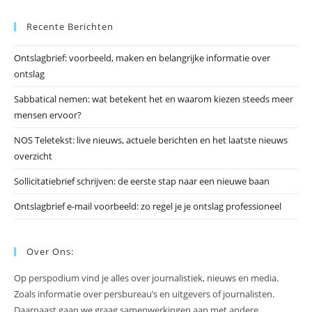
Es
Recente Berichten
om
he
Ontslagbrief: voorbeeld, maken en belangrijke informatie over
zo
ontslag
te
slu
Sabbatical nemen: wat betekent het en waarom kiezen steeds meer
mensen ervoor?
NOS Teletekst: live nieuws, actuele berichten en het laatste nieuws
overzicht
Sollicitatiebrief schrijven: de eerste stap naar een nieuwe baan
Ontslagbrief e-mail voorbeeld: zo regel je je ontslag professioneel
Over Ons:
Op perspodium vind je alles over journalistiek, nieuws en media.
Zoals informatie over persbureau’s en uitgevers of journalisten.
Daarnaast gaan we graag samenwerkingen aan met andere