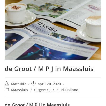
de Groot / M P J in Maassluis
Bericht
Bericht
Mathilde
april 20, 2020
auteur:
gepubliceerd
Berichtcategorie:
Maassluis
/
Uitgeverij
/
Zuid Holland
op:
de Groot / M P J in Maassluis