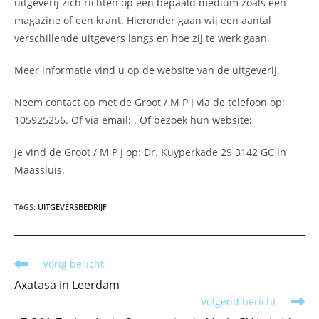
uitgeverij zich richten op een bepaald medium zoals een
magazine of een krant. Hieronder gaan wij een aantal
verschillende uitgevers langs en hoe zij te werk gaan.
Meer informatie vind u op de website van de uitgeverij.
Neem contact op met de Groot / M P J via de telefoon op:
105925256. Of via email:
. Of bezoek hun website:
Je vind de Groot / M P J op: Dr. Kuyperkade 29 3142 GC in
Maassluis.
TAGS
:
UITGEVERSBEDRIJF
Lees
Vorig bericht
meer
Axatasa in Leerdam
artikelen
Volgend bericht