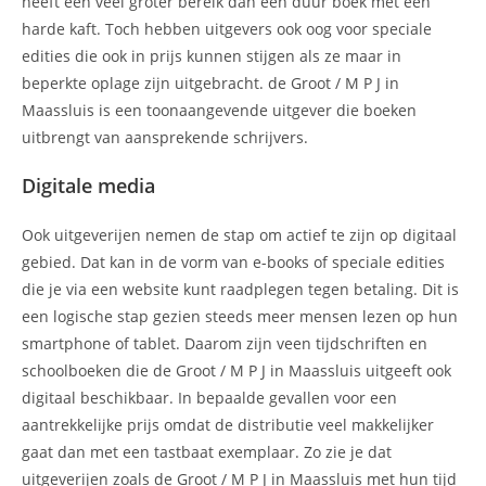
heeft een veel groter bereik dan een duur boek met een
harde kaft. Toch hebben uitgevers ook oog voor speciale
edities die ook in prijs kunnen stijgen als ze maar in
beperkte oplage zijn uitgebracht. de Groot / M P J in
Maassluis is een toonaangevende uitgever die boeken
uitbrengt van aansprekende schrijvers.
Digitale media
Ook uitgeverijen nemen de stap om actief te zijn op digitaal
gebied. Dat kan in de vorm van e-books of speciale edities
die je via een website kunt raadplegen tegen betaling. Dit is
een logische stap gezien steeds meer mensen lezen op hun
smartphone of tablet. Daarom zijn veen tijdschriften en
schoolboeken die de Groot / M P J in Maassluis uitgeeft ook
digitaal beschikbaar. In bepaalde gevallen voor een
aantrekkelijke prijs omdat de distributie veel makkelijker
gaat dan met een tastbaat exemplaar. Zo zie je dat
uitgeverijen zoals de Groot / M P J in Maassluis met hun tijd