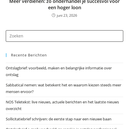
Meer verdienen: zo onderhandel je succesvol voor
een hoger loon
juni 23, 2026
Dr
op
Es
Recente Berichten
om
he
Ontslagbrief: voorbeeld, maken en belangrijke informatie over
zo
ontslag
te
slu
Sabbatical nemen: wat betekent het en waarom kiezen steeds meer
mensen ervoor?
NOS Teletekst: live nieuws, actuele berichten en het laatste nieuws
overzicht
Sollicitatiebrief schrijven: de eerste stap naar een nieuwe baan