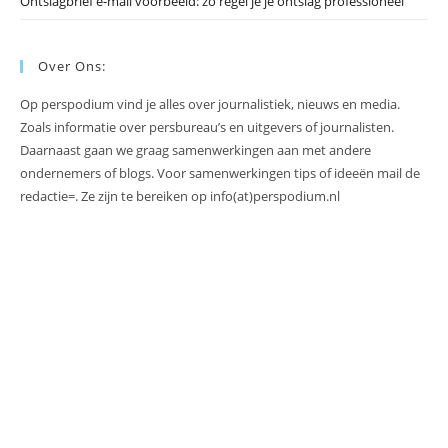
Ontslagbrief e-mail voorbeeld: zo regel je je ontslag professioneel
Over Ons:
Op perspodium vind je alles over journalistiek, nieuws en media.
Zoals informatie over persbureau’s en uitgevers of journalisten.
Daarnaast gaan we graag samenwerkingen aan met andere
ondernemers of blogs. Voor samenwerkingen tips of ideeën mail de
redactie=. Ze zijn te bereiken op info(at)perspodium.nl