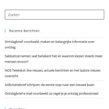
Dr
op
Es
Recente Berichten
om
he
Ontslagbrief: voorbeeld, maken en belangrijke informatie over
zo
ontslag
te
slu
Sabbatical nemen: wat betekent het en waarom kiezen steeds meer
mensen ervoor?
NOS Teletekst: live nieuws, actuele berichten en het laatste nieuws
overzicht
Sollicitatiebrief schrijven: de eerste stap naar een nieuwe baan
Ontslagbrief e-mail voorbeeld: zo regel je je ontslag professioneel