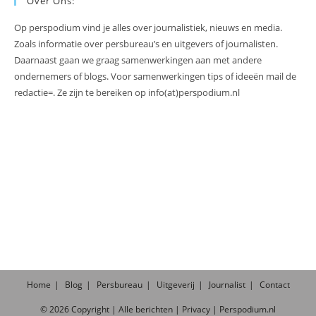
Over Ons:
Op perspodium vind je alles over journalistiek, nieuws en media.
Zoals informatie over persbureau’s en uitgevers of journalisten.
Daarnaast gaan we graag samenwerkingen aan met andere
ondernemers of blogs. Voor samenwerkingen tips of ideeën mail de
redactie=. Ze zijn te bereiken op info(at)perspodium.nl
Home
Blog
Persbureau
Uitgeverij
Journalist
Contact
©
2026
Copyright |
Alle
berichten
|
Privacy
|
Perspodium.nl