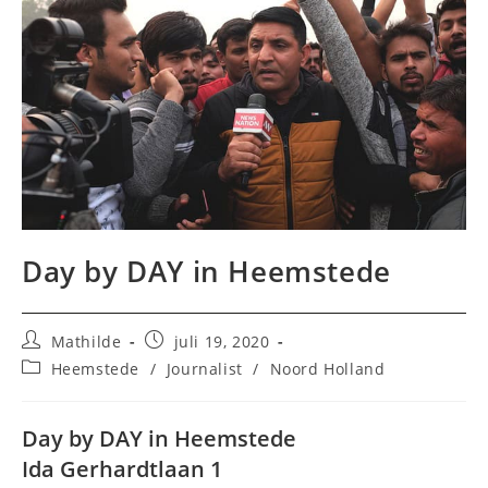
Day by DAY in Heemstede
Bericht
Bericht
Mathilde
juli 19, 2020
auteur:
gepubliceerd
Berichtcategorie:
Heemstede
/
Journalist
/
Noord Holland
op:
Day by DAY in Heemstede
Ida Gerhardtlaan 1