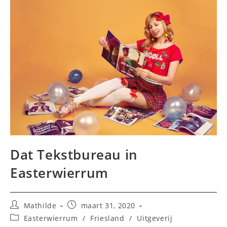
Dat Tekstbureau in
Easterwierrum
Bericht
Bericht
Mathilde
maart 31, 2020
auteur:
gepubliceerd
Berichtcategorie:
Easterwierrum
/
Friesland
/
Uitgeverij
op: