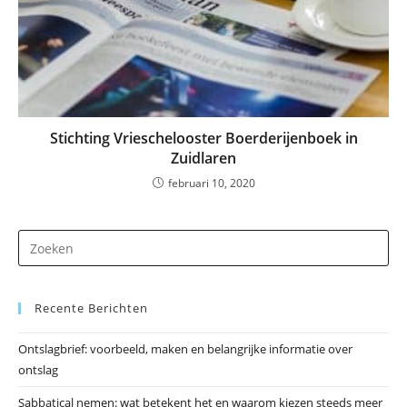
Stichting Vrieschelooster Boerderijenboek in
Zuidlaren
februari 10, 2020
Dr
op
Es
Recente Berichten
om
he
Ontslagbrief: voorbeeld, maken en belangrijke informatie over
zo
ontslag
te
slu
Sabbatical nemen: wat betekent het en waarom kiezen steeds meer