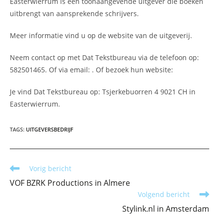
Easterwierrum is een toonaangevende uitgever die boeken
uitbrengt van aansprekende schrijvers.
Meer informatie vind u op de website van de uitgeverij.
Neem contact op met Dat Tekstbureau via de telefoon op:
582501465. Of via email:
. Of bezoek hun website:
Je vind Dat Tekstbureau op: Tsjerkebuorren 4 9021 CH in
Easterwierrum.
TAGS
:
UITGEVERSBEDRIJF
Lees
Vorig bericht
meer
VOF BZRK Productions in Almere
artikelen
Volgend bericht
Stylink.nl in Amsterdam