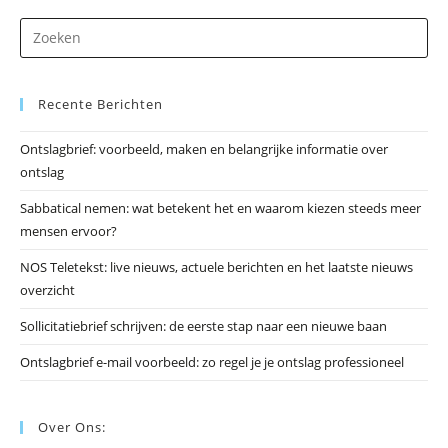
Dr
op
Es
Recente Berichten
om
he
Ontslagbrief: voorbeeld, maken en belangrijke informatie over
zo
ontslag
te
slu
Sabbatical nemen: wat betekent het en waarom kiezen steeds meer
mensen ervoor?
NOS Teletekst: live nieuws, actuele berichten en het laatste nieuws
overzicht
Sollicitatiebrief schrijven: de eerste stap naar een nieuwe baan
Ontslagbrief e-mail voorbeeld: zo regel je je ontslag professioneel
Over Ons: