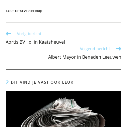
TAGS
:
UITGEVERSBEDRIJF
Lees
Vorig bericht
meer
Aortis BV i.o. in Kaatsheuvel
artikelen
Volgend bericht
Albert Mayor in Beneden Leeuwen
DIT VIND JE VAST OOK LEUK