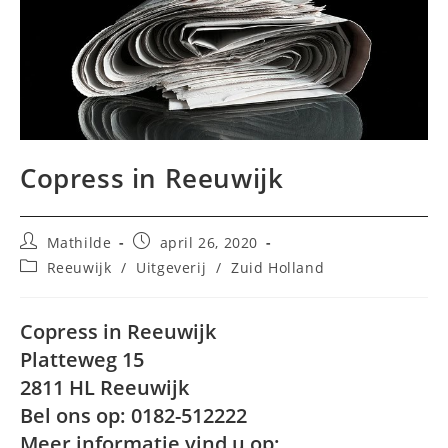
Copress in Reeuwijk
Bericht
Bericht
Mathilde
april 26, 2020
auteur:
gepubliceerd
Berichtcategorie:
Reeuwijk
/
Uitgeverij
/
Zuid Holland
op:
Copress in Reeuwijk
Platteweg 15
2811 HL Reeuwijk
Bel ons op: 0182-512222
Meer informatie vind u op: