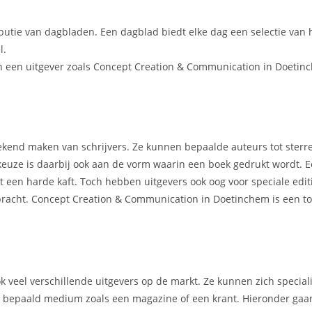
ibutie van dagbladen. Een dagblad biedt elke dag een selectie van 
l.
n een uitgever zoals Concept Creation & Communication in Doetinc
t bekend maken van schrijvers. Ze kunnen bepaalde auteurs tot ster
 keuze is daarbij ook aan de vorm waarin een boek gedrukt wordt.
een harde kaft. Toch hebben uitgevers ook oog voor speciale editi
tgebracht. Concept Creation & Communication in Doetinchem is een
ook veel verschillende uitgevers op de markt. Ze kunnen zich specia
en bepaald medium zoals een magazine of een krant. Hieronder gaan