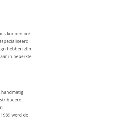
ines kunnen ook
gespecialiseerd
ign hebben zijn
aar in beperkte
n handmatig
stribueerd.
en
n 1989 werd de