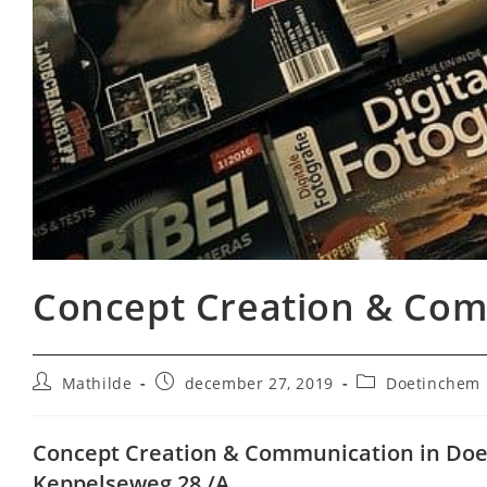
Concept Creation & Com
Bericht
Bericht
Berichtcategorie
Mathilde
december 27, 2019
Doetinchem
auteur:
gepubliceerd
op:
Concept Creation & Communication in Do
Keppelseweg 28 /A