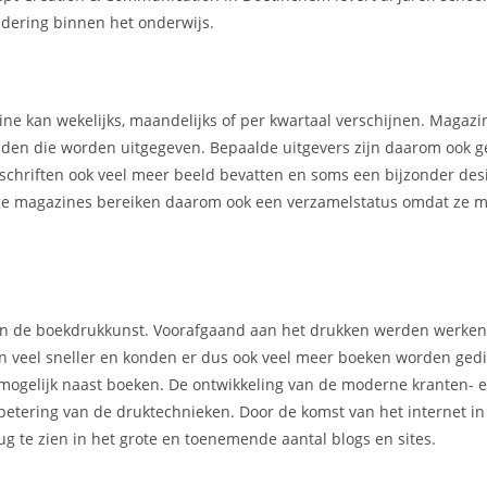
dering binnen het onderwijs.
ne kan wekelijks, maandelijks of per kwartaal verschijnen. Magaz
kbladen die worden uitgegeven. Bepaalde uitgevers zijn daarom ook 
chriften ook veel meer beeld bevatten en soms een bijzonder des
mmige magazines bereiken daarom ook een verzamelstatus omdat ze m
 van de boekdrukkunst. Voorafgaand aan het drukken werden werke
en veel sneller en konden er dus ook veel meer boeken worden gedi
mogelijk naast boeken. De ontwikkeling van de moderne kranten- 
rbetering van de druktechnieken. Door de komst van het internet i
g te zien in het grote en toenemende aantal blogs en sites.