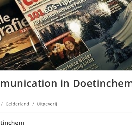
munication in Doetinche
:
/
Gelderland
/
Uitgeverij
etinchem