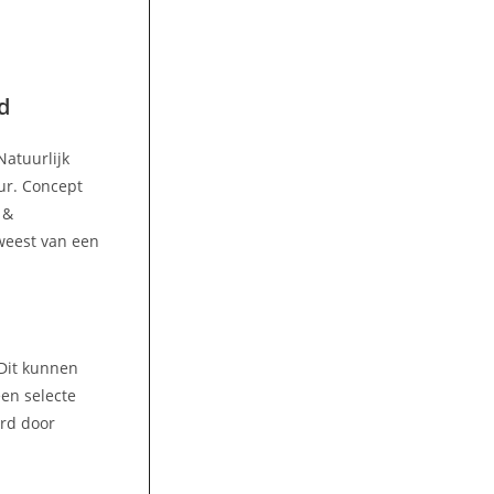
d
Natuurlijk
ur. Concept
 &
weest van een
 Dit kunnen
een selecte
ord door