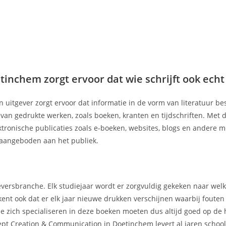
chem zorgt ervoor dat wie schrijft ook echt b
n uitgever zorgt ervoor dat informatie in de vorm van literatuur b
r van gedrukte werken, zoals boeken, kranten en tijdschriften. Met
ektronische publicaties zoals e-boeken, websites, blogs en andere 
aangeboden aan het publiek.
geversbranche. Elk studiejaar wordt er zorgvuldig gekeken naar we
kent ook dat er elk jaar nieuwe drukken verschijnen waarbij foute
e zich specialiseren in deze boeken moeten dus altijd goed op de 
ept Creation & Communication in Doetinchem levert al jaren scho