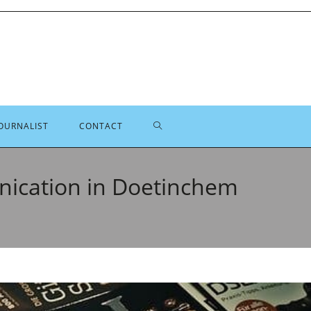
TOGGLE
OURNALIST
CONTACT
SITE
ication in Doetinchem
ZOEKEN