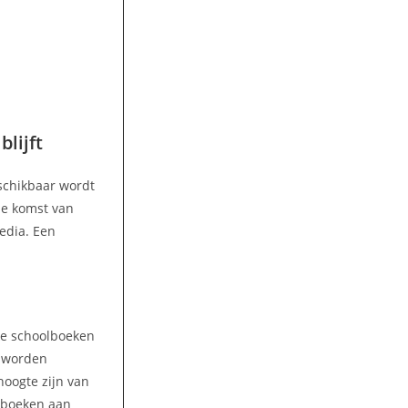
lijft
eschikbaar wordt
 de komst van
media. Een
lke schoolboeken
n worden
hoogte zijn van
olboeken aan