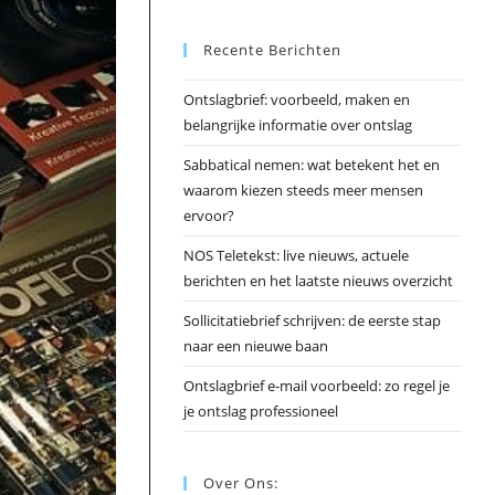
Esc
Recente Berichten
om
het
Ontslagbrief: voorbeeld, maken en
zoek
belangrijke informatie over ontslag
te
slui
Sabbatical nemen: wat betekent het en
waarom kiezen steeds meer mensen
ervoor?
NOS Teletekst: live nieuws, actuele
berichten en het laatste nieuws overzicht
Sollicitatiebrief schrijven: de eerste stap
naar een nieuwe baan
Ontslagbrief e-mail voorbeeld: zo regel je
je ontslag professioneel
Over Ons: