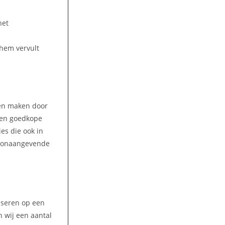
het
hem vervult
ren maken door
 Een goedkope
es die ook in
 toonaangevende
liseren op een
 wij een aantal