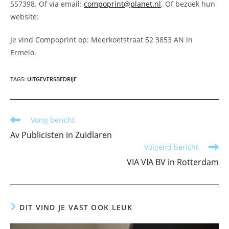
557398. Of via email:
compoprint@planet.nl
. Of bezoek hun
website:
Je vind Compoprint op: Meerkoetstraat 52 3853 AN in
Ermelo.
TAGS
:
UITGEVERSBEDRIJF
Lees
Vorig bericht
meer
Av Publicisten in Zuidlaren
artikelen
Volgend bericht
VIA VIA BV in Rotterdam
DIT VIND JE VAST OOK LEUK