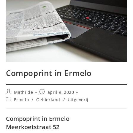
Compoprint in Ermelo
Bericht
Bericht
Mathilde
april 9, 2020
auteur:
gepubliceerd
Berichtcategorie:
Ermelo
/
Gelderland
/
Uitgeverij
op:
Compoprint in Ermelo
Meerkoetstraat 52