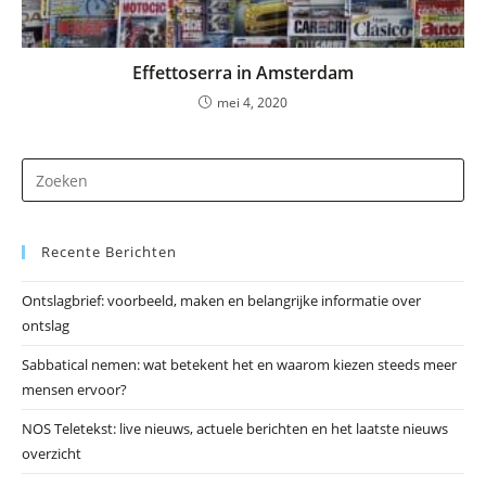
Effettoserra in Amsterdam
mei 4, 2020
Dr
op
Es
Recente Berichten
om
he
Ontslagbrief: voorbeeld, maken en belangrijke informatie over
zo
ontslag
te
slu
Sabbatical nemen: wat betekent het en waarom kiezen steeds meer
mensen ervoor?
NOS Teletekst: live nieuws, actuele berichten en het laatste nieuws
overzicht