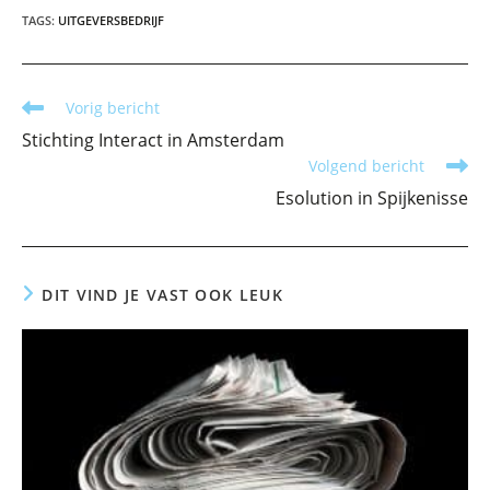
TAGS
:
UITGEVERSBEDRIJF
Lees
Vorig bericht
meer
Stichting Interact in Amsterdam
artikelen
Volgend bericht
Esolution in Spijkenisse
DIT VIND JE VAST OOK LEUK