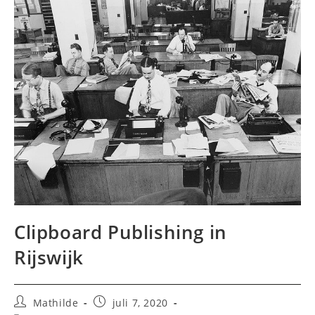
Clipboard Publishing in
Rijswijk
Bericht
Bericht
Mathilde
juli 7, 2020
auteur:
gepubliceerd