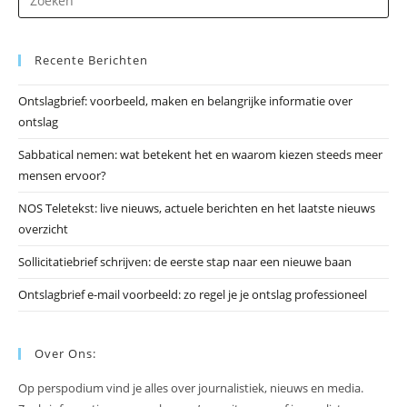
op
Es
Recente Berichten
om
he
Ontslagbrief: voorbeeld, maken en belangrijke informatie over
zo
ontslag
te
slu
Sabbatical nemen: wat betekent het en waarom kiezen steeds meer
mensen ervoor?
NOS Teletekst: live nieuws, actuele berichten en het laatste nieuws
overzicht
Sollicitatiebrief schrijven: de eerste stap naar een nieuwe baan
Ontslagbrief e-mail voorbeeld: zo regel je je ontslag professioneel
Over Ons:
Op perspodium vind je alles over journalistiek, nieuws en media.