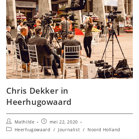
Chris Dekker in
Heerhugowaard
Bericht
Bericht
Mathilde
mei 22, 2020
auteur:
gepubliceerd
Berichtcategorie:
Heerhugowaard
/
Journalist
/
Noord Holland
op: