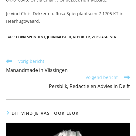
Je vind Chris Dekker op: Rosa Spierplantsoen 7 1705 KT in
Heerhugowaard.
TAGS
:
CORRESPONDENT
,
JOURNALISTIEK
,
REPORTER
,
VERSLAGGEVER
Lees
Vorig bericht
meer
Manandmade in Vlissingen
artikelen
Volgend bericht
Persblik, Redactie en Advies in Delft
DIT VIND JE VAST OOK LEUK