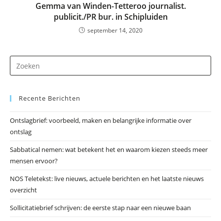
Gemma van Winden-Tetteroo journalist.
publicit./PR bur. in Schipluiden
september 14, 2020
Dr
op
Es
Recente Berichten
om
he
Ontslagbrief: voorbeeld, maken en belangrijke informatie over
zo
ontslag
te
slu
Sabbatical nemen: wat betekent het en waarom kiezen steeds meer
mensen ervoor?
NOS Teletekst: live nieuws, actuele berichten en het laatste nieuws
overzicht
Sollicitatiebrief schrijven: de eerste stap naar een nieuwe baan