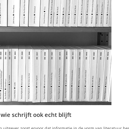
ie schrijft ook echt blijft
n uitgever zorgt ervoor dat informatie in de vorm van literatuur b