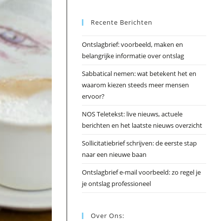
Esc
Recente Berichten
om
het
Ontslagbrief: voorbeeld, maken en
zoek
belangrijke informatie over ontslag
te
slui
Sabbatical nemen: wat betekent het en
waarom kiezen steeds meer mensen
ervoor?
NOS Teletekst: live nieuws, actuele
berichten en het laatste nieuws overzicht
Sollicitatiebrief schrijven: de eerste stap
naar een nieuwe baan
Ontslagbrief e-mail voorbeeld: zo regel je
je ontslag professioneel
Over Ons: