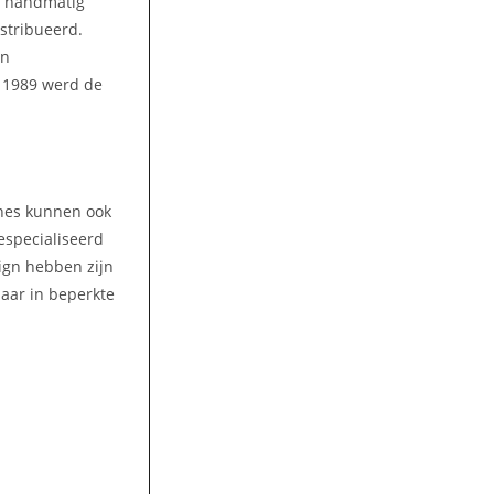
n handmatig
stribueerd.
en
n 1989 werd de
ines kunnen ook
gespecialiseerd
ign hebben zijn
aar in beperkte