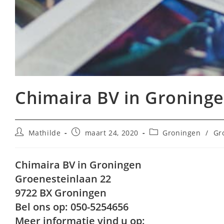
Chimaira BV in Groning
Bericht
Bericht
Berichtcategorie:
Mathilde
maart 24, 2020
Groningen
/
Gr
auteur:
gepubliceerd
op:
Chimaira BV in Groningen
Groenesteinlaan 22
9722 BX Groningen
Bel ons op: 050-5254656
Meer informatie vind u op: