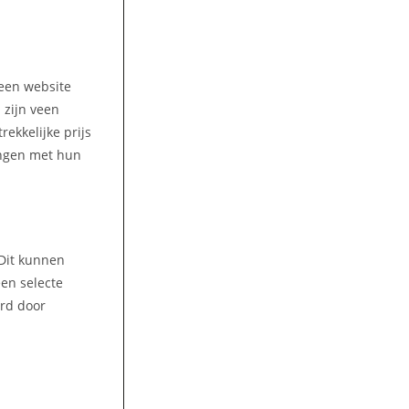
 een website
 zijn veen
ekkelijke prijs
ningen met hun
 Dit kunnen
een selecte
ord door