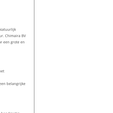
Natuurlijk
ur. Chimaira BV
or een grote en
het
een belangrijke