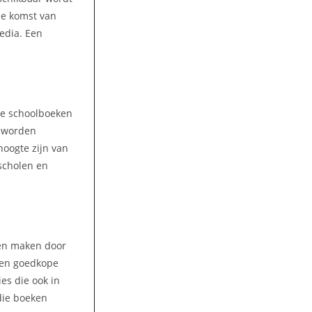
 de komst van
media. Een
lke schoolboeken
n worden
hoogte zijn van
scholen en
ren maken door
 Een goedkope
es die ook in
die boeken