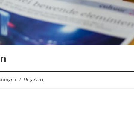
en
oningen
/
Uitgeverij