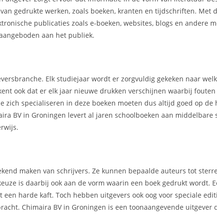
r van gedrukte werken, zoals boeken, kranten en tijdschriften. Met
ektronische publicaties zoals e-boeken, websites, blogs en andere 
aangeboden aan het publiek.
geversbranche. Elk studiejaar wordt er zorgvuldig gekeken naar we
kent ook dat er elk jaar nieuwe drukken verschijnen waarbij foute
e zich specialiseren in deze boeken moeten dus altijd goed op de 
aira BV in Groningen levert al jaren schoolboeken aan middelbare 
rwijs.
t bekend maken van schrijvers. Ze kunnen bepaalde auteurs tot ster
 keuze is daarbij ook aan de vorm waarin een boek gedrukt wordt.
een harde kaft. Toch hebben uitgevers ook oog voor speciale editi
gebracht. Chimaira BV in Groningen is een toonaangevende uitgever 