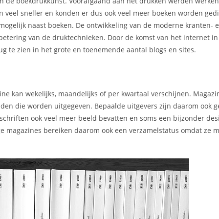
 van de boekdrukkunst. Voorafgaand aan het drukken werden werke
en veel sneller en konden er dus ook veel meer boeken worden gedi
mogelijk naast boeken. De ontwikkeling van de moderne kranten- 
rbetering van de druktechnieken. Door de komst van het internet i
g te zien in het grote en toenemende aantal blogs en sites.
ne kan wekelijks, maandelijks of per kwartaal verschijnen. Magaz
kbladen die worden uitgegeven. Bepaalde uitgevers zijn daarom ook 
chriften ook veel meer beeld bevatten en soms een bijzonder des
mmige magazines bereiken daarom ook een verzamelstatus omdat ze m