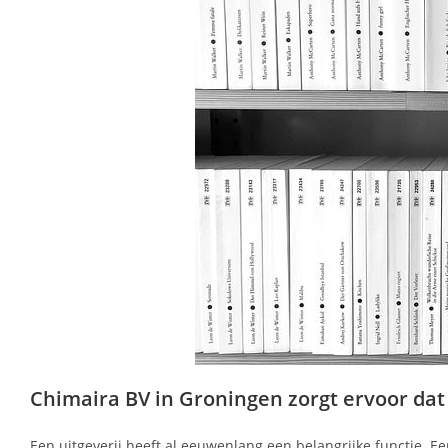
Chimaira BV in Groningen zorgt ervoor dat w
Een uitgeverij heeft al eeuwenlang een belangrijke functie. Ee