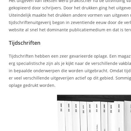
Het uitgeven van teksten werd praktischer na de uitvinding
gekopieerd door schrijvers. Door het drukken ging het uitgev
Uiteindelijk maakte het drukken andere vormen van uitgeven 
tijdschriftenuitgeverij begon in zeventiende eeuw door de ve
website al snel het dominante publicatiemedium en dat is teru
Tijdschriften
Tijdschriften hebben een zeer gevarieerde oplage. Een magazi
erg specialistische zijn als je kijkt naar de verschillende va
in bepaalde onderwerpen die worden uitgebracht. Omdat tijds
er veel verschillende uitgeverijen actief op dit gebied. So
oplage gedrukt worden.