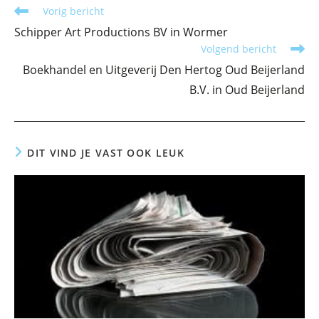
Lees
Vorig bericht
meer
Schipper Art Productions BV in Wormer
artikelen
Volgend bericht
Boekhandel en Uitgeverij Den Hertog Oud Beijerland
B.V. in Oud Beijerland
DIT VIND JE VAST OOK LEUK