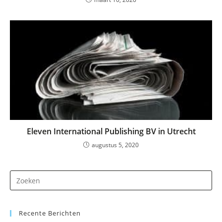
Eleven International Publishing BV in Utrecht
augustus 5, 2020
Dr
op
Es
Recente Berichten
om