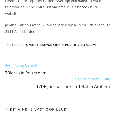
Neem contact op met Carien Overdijk Journalistiek via de
telefoon op: 715142469. Of via email:
. Of bezoek hun
website:
Je vind Carien Overdijk Journalistiek op: Rijn en Schiekade 32
2311 AL in Leiden.
TAGS
:
CORRESPONDENT
,
JOURNALISTIEK
,
REPORTER
,
VERSLAGGEVER
Lees
Vorig bericht
meer
7Blocks in Rotterdam
artikelen
Volgend bericht
RVDB Journalistiek en Tekst in Arnhem
DIT VIND JE VAST OOK LEUK