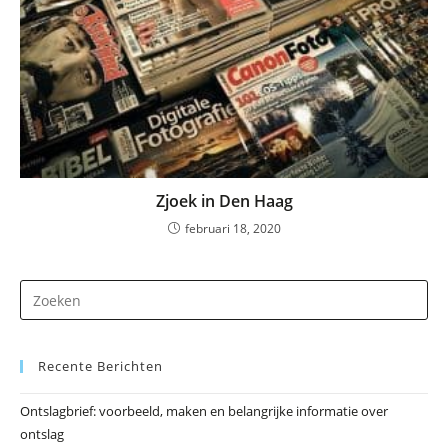
Zjoek in Den Haag
februari 18, 2020
Dr
op
Es
Recente Berichten
om
he
Ontslagbrief: voorbeeld, maken en belangrijke informatie over
zo
ontslag
te