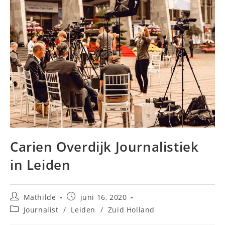
Carien Overdijk Journalistiek
in Leiden
Bericht
Bericht
Mathilde
juni 16, 2020
auteur:
gepubliceerd
Berichtcategorie:
Journalist
/
Leiden
/
Zuid Holland
op: