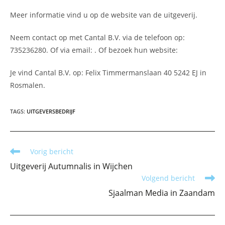
Meer informatie vind u op de website van de uitgeverij.
Neem contact op met Cantal B.V. via de telefoon op:
735236280. Of via email:
. Of bezoek hun website:
Je vind Cantal B.V. op: Felix Timmermanslaan 40 5242 EJ in
Rosmalen.
TAGS
:
UITGEVERSBEDRIJF
Lees
Vorig bericht
meer
Uitgeverij Autumnalis in Wijchen
artikelen
Volgend bericht
Sjaalman Media in Zaandam