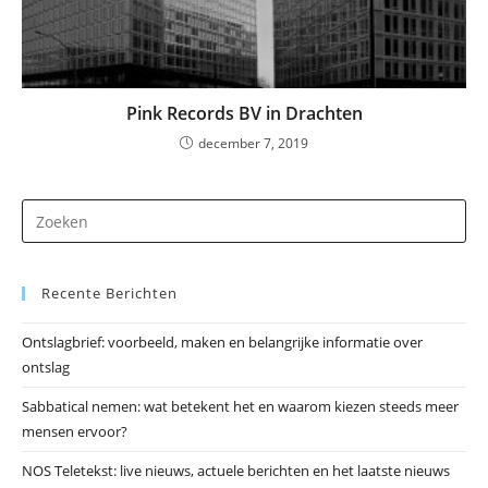
Pink Records BV in Drachten
december 7, 2019
Dr
op
Es
Recente Berichten
om
he
Ontslagbrief: voorbeeld, maken en belangrijke informatie over
zo
ontslag
te
slu
Sabbatical nemen: wat betekent het en waarom kiezen steeds meer
mensen ervoor?
NOS Teletekst: live nieuws, actuele berichten en het laatste nieuws