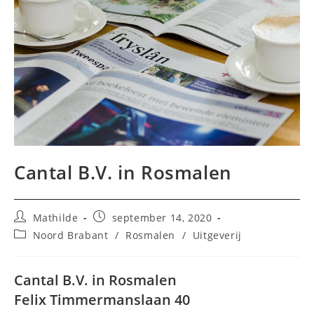
Cantal B.V. in Rosmalen
Bericht
Bericht
Mathilde
september 14, 2020
auteur:
gepubliceerd
Berichtcategorie:
Noord Brabant
/
Rosmalen
/
Uitgeverij
op:
Cantal B.V. in Rosmalen
Felix Timmermanslaan 40