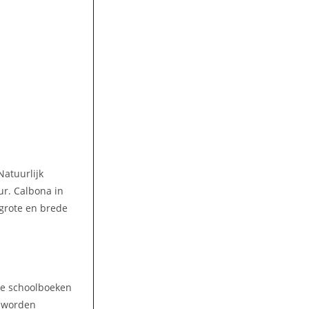
Natuurlijk
ur. Calbona in
 grote en brede
lke schoolboeken
n worden