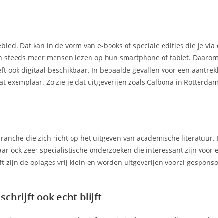
ebied. Dat kan in de vorm van e-books of speciale edities die je via
ien steeds meer mensen lezen op hun smartphone of tablet. Daarom
t ook digitaal beschikbaar. In bepaalde gevallen voor een aantrekke
at exemplaar. Zo zie je dat uitgeverijen zoals Calbona in Rotterda
ranche die zich richt op het uitgeven van academische literatuur.
ar ook zeer specialistische onderzoeken die interessant zijn voor 
t zijn de oplages vrij klein en worden uitgeverijen vooral gespons
hrijft ook echt blijft