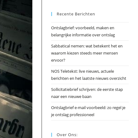
Esc
Recente Berichten
om
het
Ontslagbrief: voorbeeld, maken en
zoek
belangrijke informatie over ontslag
te
slui
Sabbatical nemen: wat betekent het en
waarom kiezen steeds meer mensen
ervoor?
NOS Teletekst: live nieuws, actuele
berichten en het laatste nieuws overzicht
Sollicitatiebrief schrijven: de eerste stap
naar een nieuwe baan
Ontslagbrief e-mail voorbeeld: zo regel je
je ontslag professioneel
Over Ons: