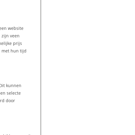
 een website
 zijn veen
lijke prijs
m met hun tijd
 Dit kunnen
een selecte
ord door