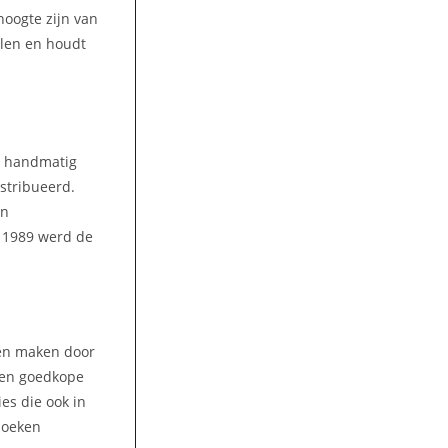
hoogte zijn van
olen en houdt
n handmatig
stribueerd.
en
n 1989 werd de
ren maken door
 Een goedkope
es die ook in
boeken