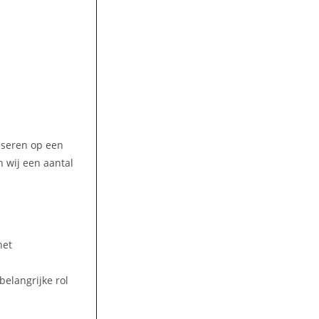
liseren op een
 wij een aantal
het
elangrijke rol