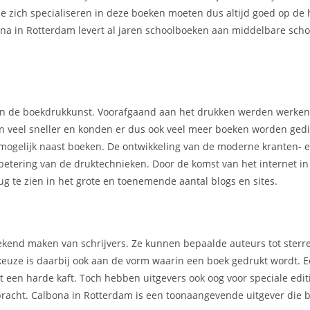
e zich specialiseren in deze boeken moeten dus altijd goed op de 
ona in Rotterdam levert al jaren schoolboeken aan middelbare sch
 van de boekdrukkunst. Voorafgaand aan het drukken werden werke
en veel sneller en konden er dus ook veel meer boeken worden gedi
mogelijk naast boeken. De ontwikkeling van de moderne kranten- 
rbetering van de druktechnieken. Door de komst van het internet i
g te zien in het grote en toenemende aantal blogs en sites.
t bekend maken van schrijvers. Ze kunnen bepaalde auteurs tot ster
 keuze is daarbij ook aan de vorm waarin een boek gedrukt wordt.
een harde kaft. Toch hebben uitgevers ook oog voor speciale editi
gebracht. Calbona in Rotterdam is een toonaangevende uitgever die 