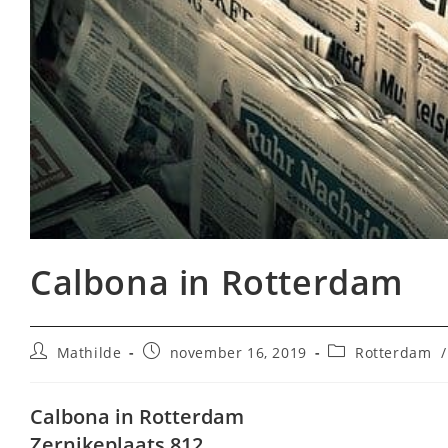
Calbona in Rotterdam
Bericht
Bericht
Berichtcategorie
Mathilde
november 16, 2019
Rotterdam
/
auteur:
gepubliceerd
op:
Calbona in Rotterdam
Zernikeplaats 812