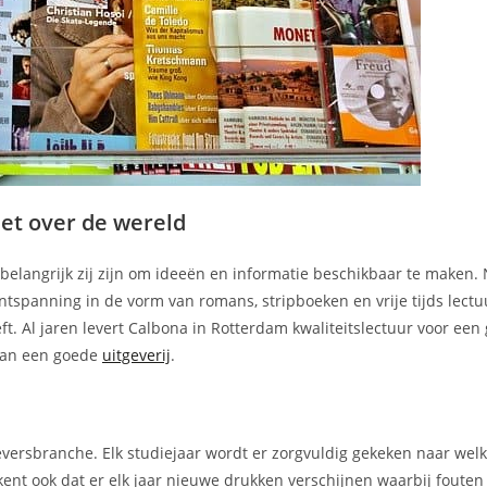
et over de wereld
e belangrijk zij zijn om ideeën en informatie beschikbaar te maken. 
tspanning in de vorm van romans, stripboeken en vrije tijds lectu
eft. Al jaren levert Calbona in Rotterdam kwaliteitslectuur voor een
 van een goede
uitgeverij
.
geversbranche. Elk studiejaar wordt er zorgvuldig gekeken naar we
kent ook dat er elk jaar nieuwe drukken verschijnen waarbij foute