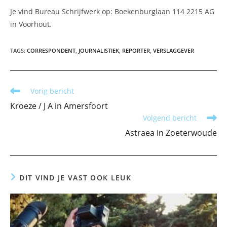
Je vind Bureau Schrijfwerk op: Boekenburglaan 114 2215 AG
in Voorhout.
TAGS
:
CORRESPONDENT
,
JOURNALISTIEK
,
REPORTER
,
VERSLAGGEVER
Lees
Vorig bericht
meer
Kroeze / J A in Amersfoort
artikelen
Volgend bericht
Astraea in Zoeterwoude
DIT VIND JE VAST OOK LEUK