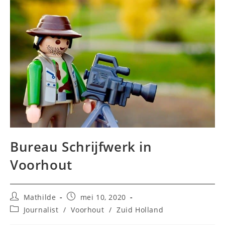
Bureau Schrijfwerk in
Voorhout
Bericht
Bericht
Mathilde
mei 10, 2020
auteur:
gepubliceerd
Berichtcategorie:
Journalist
/
Voorhout
/
Zuid Holland
op: