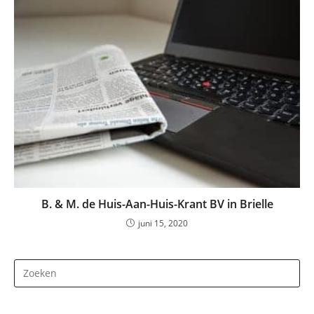
B. & M. de Huis-Aan-Huis-Krant BV in Brielle
juni 15, 2020
Dr
op
Es