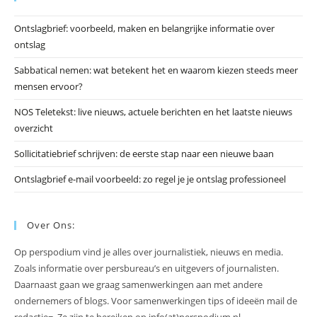
he
Ontslagbrief: voorbeeld, maken en belangrijke informatie over
zo
ontslag
te
slu
Sabbatical nemen: wat betekent het en waarom kiezen steeds meer
mensen ervoor?
NOS Teletekst: live nieuws, actuele berichten en het laatste nieuws
overzicht
Sollicitatiebrief schrijven: de eerste stap naar een nieuwe baan
Ontslagbrief e-mail voorbeeld: zo regel je je ontslag professioneel
Over Ons:
Op perspodium vind je alles over journalistiek, nieuws en media.
Zoals informatie over persbureau’s en uitgevers of journalisten.
Daarnaast gaan we graag samenwerkingen aan met andere
ondernemers of blogs. Voor samenwerkingen tips of ideeën mail de
redactie=. Ze zijn te bereiken op info(at)perspodium.nl