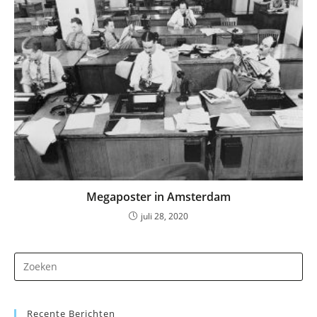
Megaposter in Amsterdam
juli 28, 2020
Dr
op
Es
Recente Berichten
om