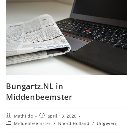
Bungartz.NL in
Middenbeemster
Bericht
Bericht
Mathilde
april 18, 2020
auteur:
gepubliceerd
Berichtcategorie:
Middenbeemster
/
Noord Holland
/
Uitgeverij
op: