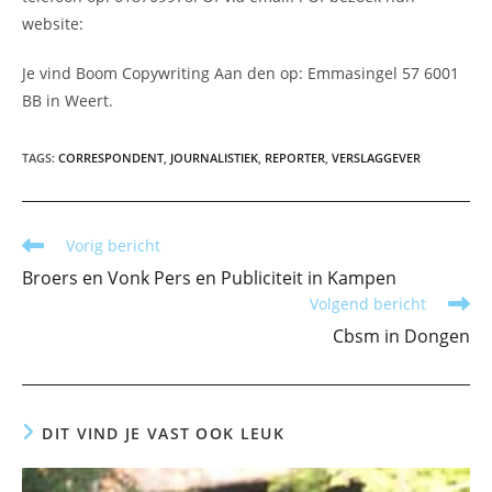
website:
Je vind Boom Copywriting Aan den op: Emmasingel 57 6001
BB in Weert.
TAGS
:
CORRESPONDENT
,
JOURNALISTIEK
,
REPORTER
,
VERSLAGGEVER
Lees
Vorig bericht
meer
Broers en Vonk Pers en Publiciteit in Kampen
artikelen
Volgend bericht
Cbsm in Dongen
DIT VIND JE VAST OOK LEUK