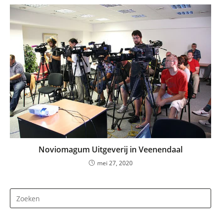
Noviomagum Uitgeverij in Veenendaal
mei 27, 2020
Dr
op
Es