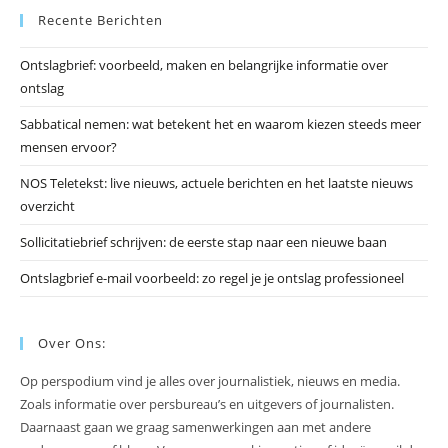
Recente Berichten
om
he
Ontslagbrief: voorbeeld, maken en belangrijke informatie over
zo
ontslag
te
slu
Sabbatical nemen: wat betekent het en waarom kiezen steeds meer
mensen ervoor?
NOS Teletekst: live nieuws, actuele berichten en het laatste nieuws
overzicht
Sollicitatiebrief schrijven: de eerste stap naar een nieuwe baan
Ontslagbrief e-mail voorbeeld: zo regel je je ontslag professioneel
Over Ons:
Op perspodium vind je alles over journalistiek, nieuws en media.
Zoals informatie over persbureau’s en uitgevers of journalisten.
Daarnaast gaan we graag samenwerkingen aan met andere