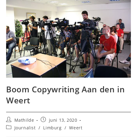
Boom Copywriting Aan den in
Weert
Bericht
Bericht
Mathilde
juni 13, 2020
auteur:
gepubliceerd
Berichtcategorie:
Journalist
/
Limburg
/
Weert
op: