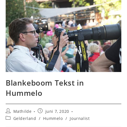
Blankeboom Tekst in
Hummelo
Bericht
Bericht
Mathilde
juni 7, 2020
auteur:
gepubliceerd
Berichtcategorie:
Gelderland
/
Hummelo
/
Journalist
op: