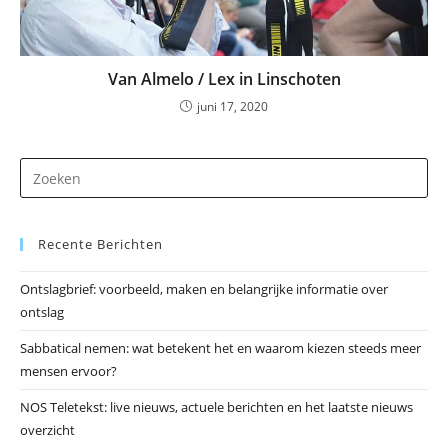
Van Almelo / Lex in Linschoten
juni 17, 2020
Dr
op
Es
Recente Berichten
om
he
Ontslagbrief: voorbeeld, maken en belangrijke informatie over
zo
ontslag
te
slu
Sabbatical nemen: wat betekent het en waarom kiezen steeds meer
mensen ervoor?
NOS Teletekst: live nieuws, actuele berichten en het laatste nieuws
overzicht