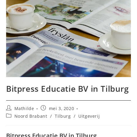
Bitpress Educatie BV in Tilburg
Bericht
Bericht
Mathilde
mei 3, 2020
auteur:
gepubliceerd
Berichtcategorie:
Noord Brabant
/
Tilburg
/
Uitgeverij
op:
Bitpress Educatie BV in Tilburg