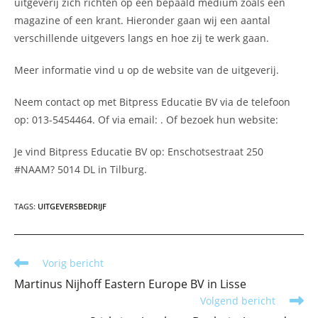
uitgeverij zich richten op een bepaald medium zoals een
magazine of een krant. Hieronder gaan wij een aantal
verschillende uitgevers langs en hoe zij te werk gaan.
Meer informatie vind u op de website van de uitgeverij.
Neem contact op met Bitpress Educatie BV via de telefoon
op: 013-5454464. Of via email:
. Of bezoek hun website:
Je vind Bitpress Educatie BV op: Enschotsestraat 250
#NAAM? 5014 DL in Tilburg.
TAGS
:
UITGEVERSBEDRIJF
Lees
Vorig bericht
meer
Martinus Nijhoff Eastern Europe BV in Lisse
artikelen
Volgend bericht