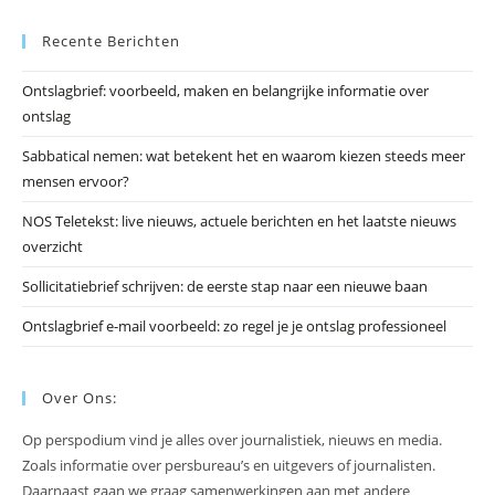
Es
Recente Berichten
om
he
Ontslagbrief: voorbeeld, maken en belangrijke informatie over
zo
ontslag
te
slu
Sabbatical nemen: wat betekent het en waarom kiezen steeds meer
mensen ervoor?
NOS Teletekst: live nieuws, actuele berichten en het laatste nieuws
overzicht
Sollicitatiebrief schrijven: de eerste stap naar een nieuwe baan
Ontslagbrief e-mail voorbeeld: zo regel je je ontslag professioneel
Over Ons:
Op perspodium vind je alles over journalistiek, nieuws en media.
Zoals informatie over persbureau’s en uitgevers of journalisten.
Daarnaast gaan we graag samenwerkingen aan met andere