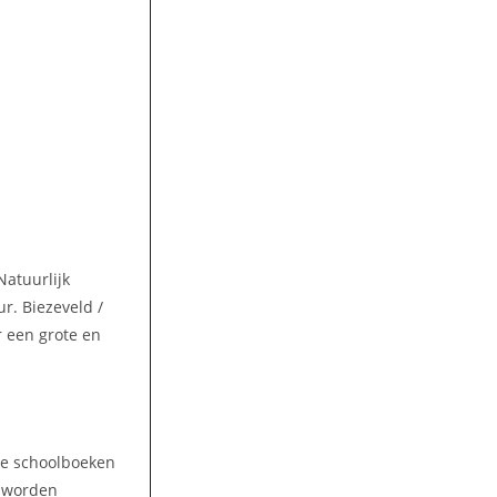
Natuurlijk
r. Biezeveld /
r een grote en
lke schoolboeken
n worden