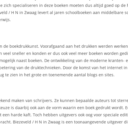
e zich specialiseren in deze boeken moeten dus altijd goed op de 
veld / H N in Zwaag levert al jaren schoolboeken aan middelbare s
rwijs.
 van de boekdrukkunst. Voorafgaand aan het drukken werden werke
en veel sneller en konden er dus ook veel meer boeken worden gedi
mogelijk naast boeken. De ontwikkeling van de moderne kranten- 
rbetering van de druktechnieken. Door de komst van het internet i
g te zien in het grote en toenemende aantal blogs en sites.
t bekend maken van schrijvers. Ze kunnen bepaalde auteurs tot ster
 keuze is daarbij ook aan de vorm waarin een boek gedrukt wordt.
een harde kaft. Toch hebben uitgevers ook oog voor speciale editi
ebracht. Biezeveld / H N in Zwaag is een toonaangevende uitgever d