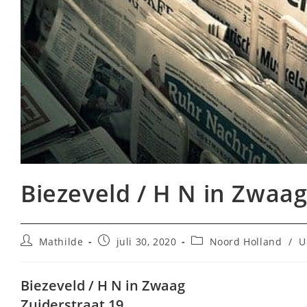
Biezeveld / H N in Zwaa
Bericht
Bericht
Berichtcategorie:
Mathilde
juli 30, 2020
Noord Holland
/
U
auteur:
gepubliceerd
op:
Biezeveld / H N in Zwaag
Zuiderstraat 19