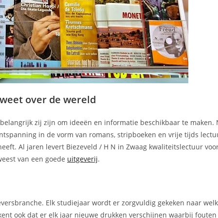
 weet over de wereld
e belangrijk zij zijn om ideeën en informatie beschikbaar te maken. 
tspanning in de vorm van romans, stripboeken en vrije tijds lectuu
heeft. Al jaren levert Biezeveld / H N in Zwaag kwaliteitslectuur voo
eweest van een goede
uitgeverij
.
geversbranche. Elk studiejaar wordt er zorgvuldig gekeken naar we
kent ook dat er elk jaar nieuwe drukken verschijnen waarbij foute