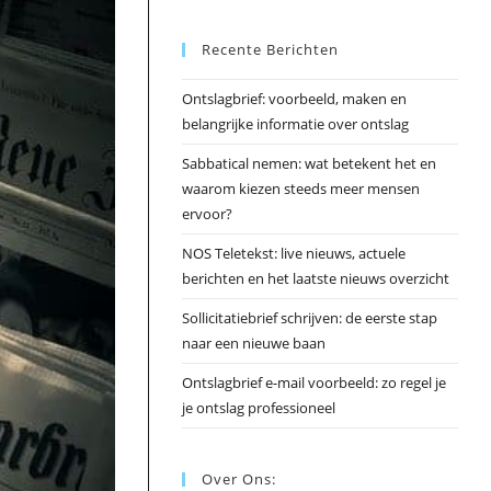
Esc
Recente Berichten
om
het
Ontslagbrief: voorbeeld, maken en
zoek
belangrijke informatie over ontslag
te
slui
Sabbatical nemen: wat betekent het en
waarom kiezen steeds meer mensen
ervoor?
NOS Teletekst: live nieuws, actuele
berichten en het laatste nieuws overzicht
Sollicitatiebrief schrijven: de eerste stap
naar een nieuwe baan
Ontslagbrief e-mail voorbeeld: zo regel je
je ontslag professioneel
Over Ons: