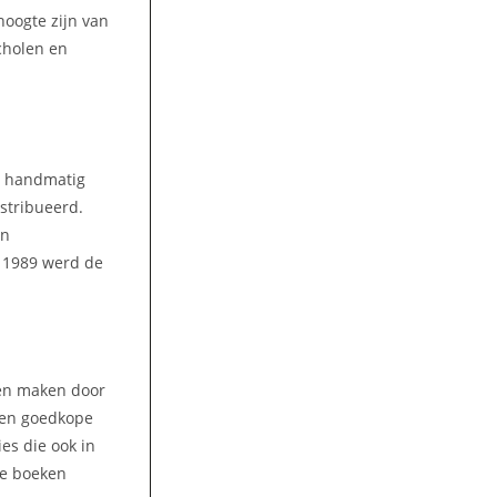
hoogte zijn van
cholen en
n handmatig
stribueerd.
en
n 1989 werd de
ren maken door
 Een goedkope
es die ook in
ie boeken