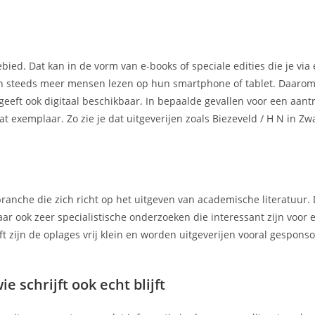
ebied. Dat kan in de vorm van e-books of speciale edities die je via
ien steeds meer mensen lezen op hun smartphone of tablet. Daarom
geeft ook digitaal beschikbaar. In bepaalde gevallen voor een aantre
at exemplaar. Zo zie je dat uitgeverijen zoals Biezeveld / H N in Z
ranche die zich richt op het uitgeven van academische literatuur.
ar ook zeer specialistische onderzoeken die interessant zijn voor 
t zijn de oplages vrij klein en worden uitgeverijen vooral gespons
e schrijft ook echt blijft