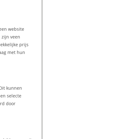
 een website
 zijn veen
kkelijke prijs
waag met hun
 Dit kunnen
een selecte
ord door