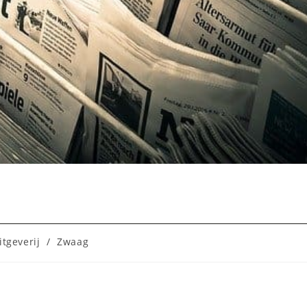
g
itgeverij
/
Zwaag