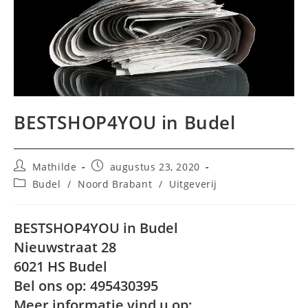
BESTSHOP4YOU in Budel
Bericht
Bericht
Mathilde
augustus 23, 2020
auteur:
gepubliceerd
Berichtcategorie:
Budel
/
Noord Brabant
/
Uitgeverij
op:
BESTSHOP4YOU in Budel
Nieuwstraat 28
6021 HS Budel
Bel ons op: 495430395
Meer informatie vind u op: