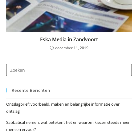
Eska Media in Zandvoort
december 11, 2019
Dr
op
Es
Recente Berichten
om
he
Ontslagbrief: voorbeeld, maken en belangrijke informatie over
zo
ontslag
te
slu
Sabbatical nemen: wat betekent het en waarom kiezen steeds meer
mensen ervoor?