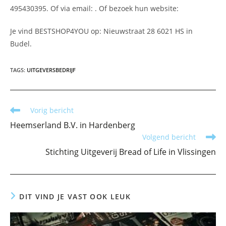
495430395. Of via email:
. Of bezoek hun website:
Je vind BESTSHOP4YOU op: Nieuwstraat 28 6021 HS in
Budel.
TAGS
:
UITGEVERSBEDRIJF
Lees
Vorig bericht
meer
Heemserland B.V. in Hardenberg
artikelen
Volgend bericht
Stichting Uitgeverij Bread of Life in Vlissingen
DIT VIND JE VAST OOK LEUK