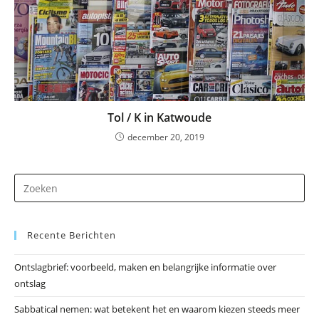
Tol / K in Katwoude
december 20, 2019
Dr
op
Es
Recente Berichten
om
he
Ontslagbrief: voorbeeld, maken en belangrijke informatie over
zo
ontslag
te
slu
Sabbatical nemen: wat betekent het en waarom kiezen steeds meer