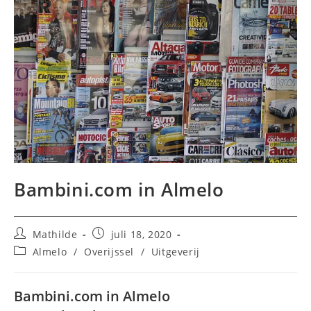
Bambini.com in Almelo
Bericht
Bericht
Mathilde
juli 18, 2020
auteur:
gepubliceerd
Berichtcategorie:
Almelo
/
Overijssel
/
Uitgeverij
op:
Bambini.com in Almelo