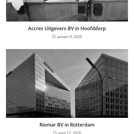
Accres Uitgevers BV in Hoofddorp
januari 9, 2020
Riomar BV in Rotterdam
april 27, 2020