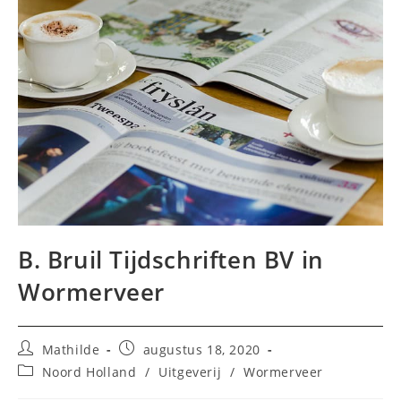
B. Bruil Tijdschriften BV in
Wormerveer
Bericht
Bericht
Mathilde
augustus 18, 2020
auteur:
gepubliceerd
Berichtcategorie:
Noord Holland
/
Uitgeverij
/
Wormerveer
op: