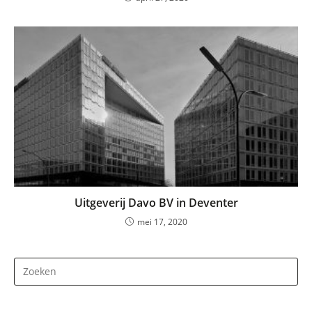
Uitgeverij Davo BV in Deventer
mei 17, 2020
Dr
op
Es