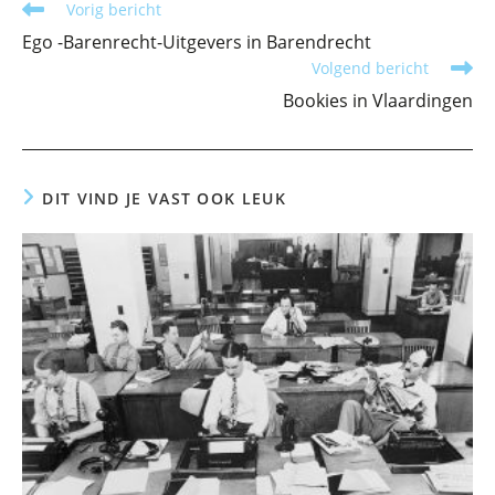
Lees
Vorig bericht
meer
Ego -Barenrecht-Uitgevers in Barendrecht
artikelen
Volgend bericht
Bookies in Vlaardingen
DIT VIND JE VAST OOK LEUK